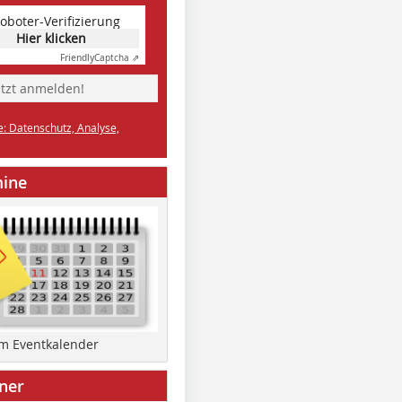
oboter-Verifizierung
Hier klicken
Friendly
Captcha ⇗
etzt anmelden!
e: Datenschutz, Analyse,
mine
um Eventkalender
ner