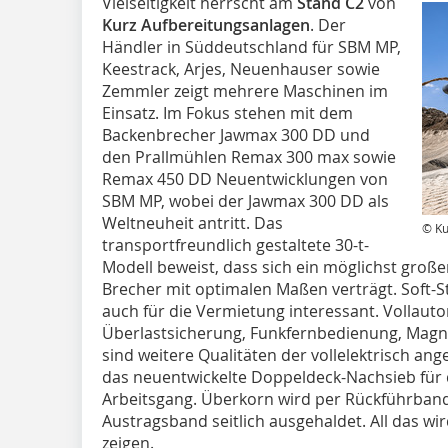
Vielseitigkeit herrscht am
Stand C2
von
Kurz Aufbereitungsanlagen
. Der
Händler in Süddeutschland für SBM MP,
Keestrack, Arjes, Neuenhauser sowie
Zemmler zeigt mehrere Maschinen im
Einsatz. Im Fokus stehen mit dem
Backenbrecher Jawmax 300 DD und
den Prallmühlen Remax 300 max sowie
Remax 450 DD Neuentwicklungen von
SBM MP, wobei der Jawmax 300 DD als
Weltneuheit antritt. Das
© Ku
transportfreundlich gestaltete 30-t-
Modell beweist, dass sich ein möglichst großer
Brecher mit optimalen Maßen verträgt. Soft-S
auch für die Vermietung interessant. Vollauto
Überlastsicherung, Funkfernbedienung, Mag
sind weitere Qualitäten der vollelektrisch an
das neuentwickelte Doppeldeck-Nachsieb für 
Arbeitsgang. Überkorn wird per Rückführband
Austragsband seitlich ausgehaldet. All das wi
zeigen.