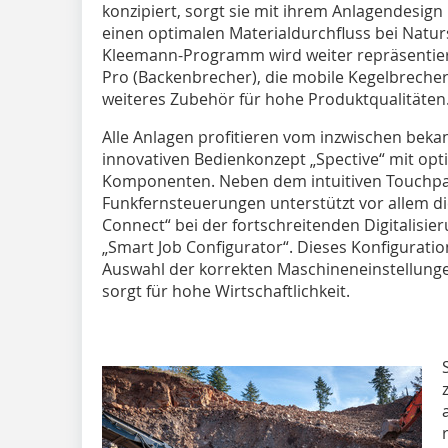
konzipiert, sorgt sie mit ihrem Anlagendesig
einen optimalen Materialdurchfluss bei Natu
Kleemann-Programm wird weiter repräsentiert
Pro (Backenbrecher), die mobile Kegelbreche
weiteres Zubehör für hohe Produktqualitäten
Alle Anlagen profitieren vom inzwischen bekan
innovativen Bedienkonzept „Spective“ mit op
Komponenten. Neben dem intuitiven Touchpa
Funkfernsteuerungen unterstützt vor allem di
Connect“ bei der fortschreitenden Digitalisier
„Smart Job Configurator“. Dieses Konfiguratio
Auswahl der korrekten Maschineneinstellungen
sorgt für hohe Wirtschaftlichkeit.