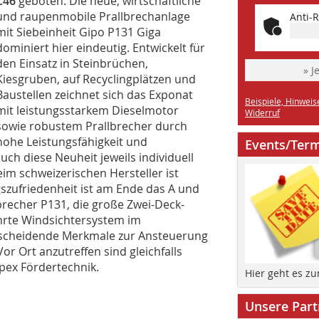
C46
geboten. Die neue, wirtschaftliche
und raupenmobile Prallbrechanlage
Anti-R
mit Siebeinheit Gipo P131 Giga
dominiert hier eindeutig. Entwickelt für
den Einsatz in Steinbrüchen,
» J
Kiesgruben, auf Recyclingplätzen und
Baustellen zeichnet sich das Exponat
Beispiele, Hinweis
mit leistungsstarkem Dieselmotor
Widerruf
sowie robustem Prallbrecher durch
hohe Leistungsfähigkeit und
Events/Ter
auch diese Neuheit jeweils individuell
eim schweizerischen Hersteller ist
szufriedenheit ist am Ende das A und
brecher P131, die große Zwei-Deck-
rte Windsichtersystem im
tscheidende Merkmale zur Ansteuerung
or Ort anzutreffen sind gleichfalls
pex Fördertechnik.
Hier geht es z
Unsere Part