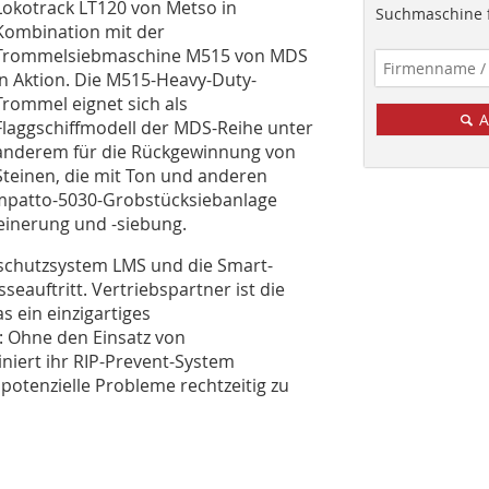
Lokotrack LT120 von Metso in
Suchmaschine f
Kombination mit der
Trommelsiebmaschine M515 von MDS
in Aktion. Die M515-Heavy-Duty-
Trommel eignet sich als
A
Flaggschiffmodell der MDS-Reihe unter
anderem für die Rückgewinnung von
Steinen, die mit Ton und anderen
Kompatto-5030-Grobstücksiebanlage
leinerung und -siebung.
schutzsystem LMS und die Smart-
auftritt. Vertriebspartner ist die
 ein einzigartiges
 Ohne den Einsatz von
iert ihr RIP-Prevent-System
 potenzielle Probleme rechtzeitig zu