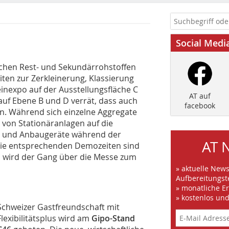
Social Medi
schen Rest- und Sekundärrohstoffen
eiten zur Zerkleinerung, Klassierung
inexpo auf der Ausstellungsfläche C
AT auf
 auf Ebene B und D verrät, dass auch
facebook
en. Während sich einzelne Aggregate
 von Stationäranlagen auf die
n und Anbaugeräte während der
AT 
Die entsprechenden Demozeiten sind
 wird der Gang über die Messe zum
» aktuelle New
Aufbereitungst
» monatliche E
» kostenlos un
Schweizer Gastfreundschaft mit
Flexibilitätsplus wird am
Gipo-Stand