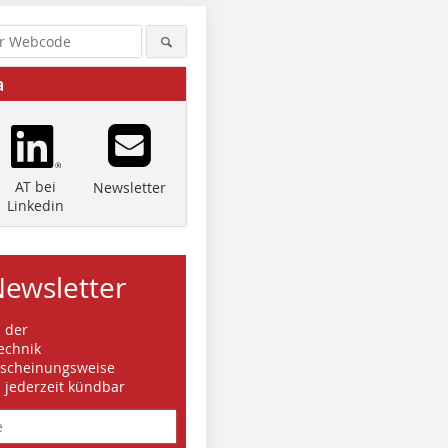
a
AT bei
Newsletter
Linkedin
Newsletter
s der
echnik
rscheinungsweise
d jederzeit kündbar