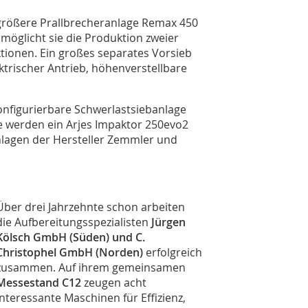
e größere Prallbrecheranlage Remax 450
möglicht sie die Produktion zweier
tionen. Ein großes separates Vorsieb
ktrischer Antrieb, höhenverstellbare
konfigurierbare Schwerlastsiebanlage
e werden ein Arjes Impaktor 250evo2
nlagen der Hersteller Zemmler und
Über drei Jahrzehnte schon arbeiten
die Aufbereitungsspezialisten
Jürgen
Kölsch GmbH (Süden) und C.
Christophel GmbH (Norden)
erfolgreich
zusammen. Auf ihrem gemeinsamen
Messestand C12
zeugen acht
interessante Maschinen für Effizienz,