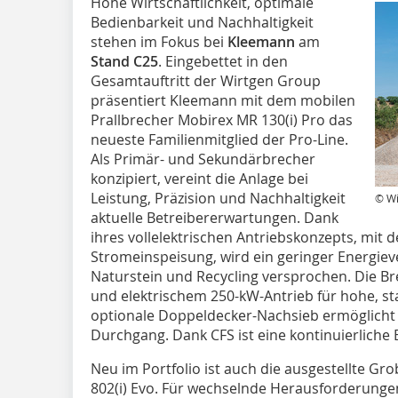
Hohe Wirtschaftlichkeit, optimale
Bedienbarkeit und Nachhaltigkeit
stehen im Fokus bei
Kleemann
am
Stand C25
. Eingebettet in den
Gesamtauftritt der Wirtgen Group
präsentiert Kleemann mit dem mobilen
Prallbrecher Mobirex MR 130(i) Pro das
neueste Familienmitglied der Pro-Line.
Als Primär- und Sekundärbrecher
konzipiert, vereint die Anlage bei
Leistung, Präzision und Nachhaltigkeit
© Wi
aktuelle Betreibererwartungen. Dank
ihres vollelektrischen Antriebskonzepts, mit d
Stromeinspeisung, wird ein geringer Energie
Naturstein und Recycling versprochen. Die B
und elektrischem 250-kW-Antrieb für hohe, st
optionale Doppeldecker-Nachsieb ermöglicht 
Durchgang. Dank CFS ist eine kontinuierliche
Neu im Portfolio ist auch die ausgestellte G
802(i) Evo. Für wechselnde Herausforderungen