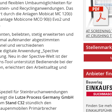
n und flexiblen Umbaumöglichkeiten für
rstein- und Recyclinganwendungen. Das
 durch die Anlagen Mobicat MC 120(i)
ranlage Mobicone MCO 90(i) Evo2 und
.
AT SCREENING
nten, beliebten, stetig erweiterten und
AT CRUSHING 
timal aufeinander abgestimmten
nel und verschiedenen
Stellenmark
e digitale Anwendung „Spective
ung. Neu in der Spective-Welt ist der
ns-Tool unterstützt Bedienende bei der
, erleichtert den Arbeitsalltag und
Anbieter fi
Speziell für Steinbruchanwendungen
zeigt die
Lutze Process Germany GmbH
am
Stand C32
stündlich den
Finden Sie mehr
raupenmobilen Primärbrecher
EINKAUFSFÜHRE