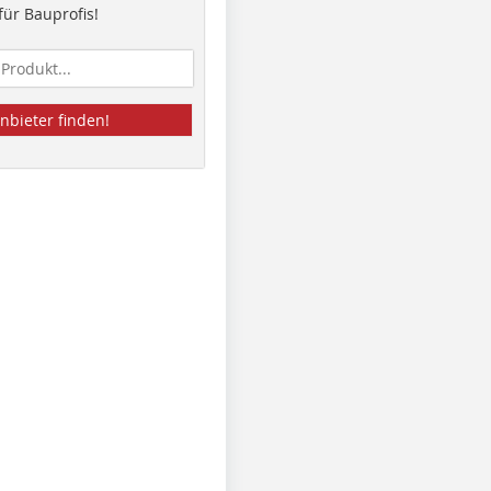
ür Bauprofis!
nbieter finden!