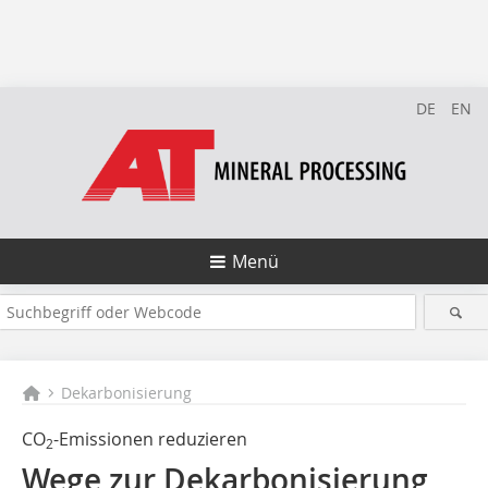
DE
EN
Menü
Dekarbonisierung
CO
-Emissionen reduzieren
2
Wege zur Dekarbonisierung