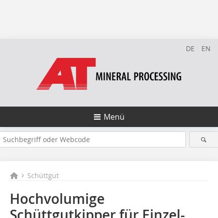
DE
EN
Menü
Schüttgut
Hochvolumige
Schüttgutkipper für Einzel-