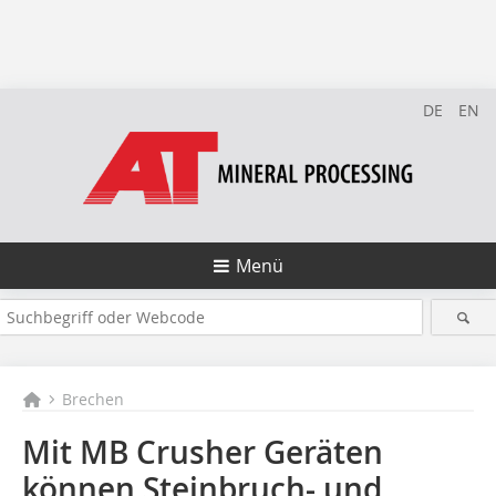
DE
EN
Menü
Brechen
Mit MB Crusher Geräten
können Steinbruch- und