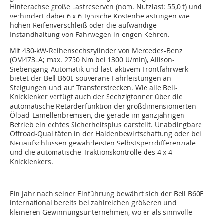
Hinterachse große Lastreserven (nom. Nutzlast: 55,0 t) und
verhindert dabei 6 x 6-typische Kostenbelastungen wie
hohen Reifenverschleiß oder die aufwändige
Instandhaltung von Fahrwegen in engen Kehren.
Mit 430-kW-Reihensechszylinder von Mercedes-Benz
(OM473LA; max. 2750 Nm bei 1300 U/min), Allison-
Siebengang-Automatik und last-aktivem Frontfahrwerk
bietet der Bell B60E souveräne Fahrleistungen an
Steigungen und auf Transferstrecken. Wie alle Bell-
Knicklenker verfügt auch der Sechzigtonner über die
automatische Retarderfunktion der großdimensionierten
Ölbad-Lamellenbremsen, die gerade im ganzjährigen
Betrieb ein echtes Sicherheitsplus darstellt. Unabdingbare
Offroad-Qualitäten in der Haldenbewirtschaftung oder bei
Neuaufschlüssen gewährleisten Selbstsperrdifferenziale
und die automatische Traktionskontrolle des 4 x 4-
Knicklenkers.
Ein Jahr nach seiner Einführung bewährt sich der Bell B60E
international bereits bei zahlreichen größeren und
kleineren Gewinnungsunternehmen, wo er als sinnvolle