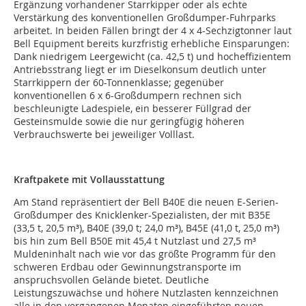
Ergänzung vorhandener Starrkipper oder als echte
Verstärkung des konventionellen Großdumper-Fuhrparks
arbeitet. In beiden Fällen bringt der 4 x 4-Sechzigtonner laut
Bell Equipment bereits kurzfristig erhebliche Einsparungen:
Dank niedrigem Leergewicht (ca. 42,5 t) und hocheffizientem
Antriebsstrang liegt er im Dieselkonsum deutlich unter
Starrkippern der 60-Tonnenklasse; gegenüber
konventionellen 6 x 6-Großdumpern rechnen sich
beschleunigte Ladespiele, ein besserer Füllgrad der
Gesteinsmulde sowie die nur geringfügig höheren
Verbrauchswerte bei jeweiliger Volllast.
Kraftpakete mit Vollausstattung
Am Stand repräsentiert der Bell B40E die neuen E-Serien-
Großdumper des Knicklenker-Spezialisten, der mit B35E
(33,5 t, 20,5 m³), B40E (39,0 t; 24,0 m³), B45E (41,0 t, 25,0 m³)
bis hin zum Bell B50E mit 45,4 t Nutzlast und 27,5 m³
Muldeninhalt nach wie vor das größte Programm für den
schweren Erdbau oder Gewinnungstransporte im
anspruchsvollen Gelände bietet. Deutliche
Leistungszuwächse und höhere Nutzlasten kennzeichnen
alle in den vergangenen Monaten eingeführten neuen