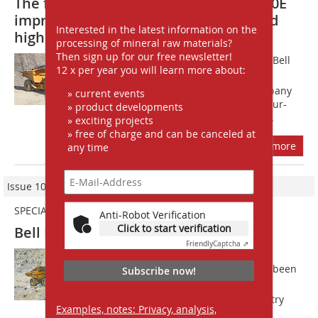
The four-wheel-drive two-axle Bell B60E
impresses with its great flexibility and
Interested in the latest information on the
high cost efficiency
processing of mineral raw materials?
Then sign up for our free newsletter!
In March this year, the first European Bell
12 x per year you will learn more about:
B60E went into operation at Schiewe
Steinbruchbetriebe, a quarrying company
» current events
in Lemgo/Kirchheide/Germany. The four-
» product developments
wheel-drive two-axle ADT works as a...
» exciting projects
» free of charge and can be canceled at
more
any time
Issue 10/2022
SPECIAL bauma 2022
Anti-Robot Verification
Click to start verification
Bell Equipment GmbH
Friendly
Captcha ⇗
As an Articulated Dump Truck (ADT)
specialist, Bell Equipment has always been
Subscribe now!
driven to meet customers needs by
delivering specifically designed industry
Examples, notes: Privacy, analysis,
solutions. At bauma 2022, this is...