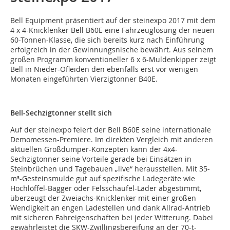
Bell Equipment präsentiert auf der steinexpo 2017 mit dem
4 x 4-Knicklenker Bell B60E eine Fahrzeuglösung der neuen
60-Tonnen-Klasse, die sich bereits kurz nach Einführung
erfolgreich in der Gewinnungsnische bewährt. Aus seinem
großen Programm konventioneller 6 x 6-Muldenkipper zeigt
Bell in Nieder-Ofleiden den ebenfalls erst vor wenigen
Monaten eingeführten Vierzigtonner B40E.
Bell-Sechzigtonner stellt sich
Auf der steinexpo feiert der Bell B60E seine internationale
Demomessen-Premiere. Im direkten Vergleich mit anderen
aktuellen Großdumper-Konzepten kann der 4x4-
Sechzigtonner seine Vorteile gerade bei Einsätzen in
Steinbrüchen und Tagebauen „live“ herausstellen. Mit 35-
m³-Gesteinsmulde gut auf spezifische Ladegeräte wie
Hochlöffel-Bagger oder Felsschaufel-Lader abgestimmt,
überzeugt der Zweiachs-Knicklenker mit einer großen
Wendigkeit an engen Ladestellen und dank Allrad-Antrieb
mit sicheren Fahreigenschaften bei jeder Witterung. Dabei
gewährleistet die SKW-Zwillingsbereifung an der 70-t-