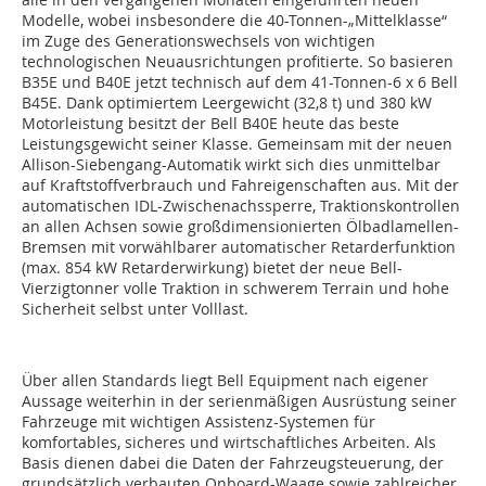
Modelle, wobei insbesondere die 40-Tonnen-„Mittelklasse“
im Zuge des Generationswechsels von wichtigen
technologischen Neuausrichtungen profitierte. So basieren
B35E und B40E jetzt technisch auf dem 41-Tonnen-6 x 6 Bell
B45E. Dank optimiertem Leergewicht (32,8 t) und 380 kW
Motorleistung besitzt der Bell B40E heute das beste
Leistungsgewicht seiner Klasse. Gemeinsam mit der neuen
Allison-Siebengang-Automatik wirkt sich dies unmittelbar
auf Kraftstoffverbrauch und Fahreigenschaften aus. Mit der
automatischen IDL-Zwischenachssperre, Traktionskontrollen
an allen Achsen sowie großdimensionierten Ölbadlamellen-
Bremsen mit vorwählbarer automatischer Retarderfunktion
(max. 854 kW Retarderwirkung) bietet der neue Bell-
Vierzigtonner volle Traktion in schwerem Terrain und hohe
Sicherheit selbst unter Volllast.
Über allen Standards liegt Bell Equipment nach eigener
Aussage weiterhin in der serienmäßigen Ausrüstung seiner
Fahrzeuge mit wichtigen Assistenz-Systemen für
komfortables, sicheres und wirtschaftliches Arbeiten. Als
Basis dienen dabei die Daten der Fahrzeugsteuerung, der
grundsätzlich verbauten Onboard-Waage sowie zahlreicher