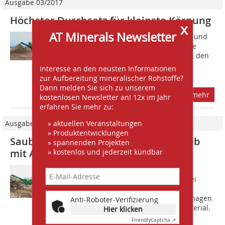
Ausgabe 03/2017
Höchster Durchsatz für kleinste Körnung
x
AT Minerals Newsletter
Entstanden aus dem klassischen Erd- und
Tiefbau mit ­eigenen Kiesgruben ist die
KOOPS-Gruppe heute ein Spezialist in den
Bereichen Recycling, Entsorgung und
Interesse an den neusten Informationen
Baustoffhandel. Im eigenen...
zur Aufbereitung mineralischer Rohstoffe?
Dann melden Sie sich zu unserem
mehr
kostenlosen Newsletter an! 12x im Jahr
erfahren Sie mehr zu:
» aktuellen Veranstaltungen
Ausgabe 06/2017
» Produktentwicklungen
Saubere Trennung im Recyclingbetrieb
» spannenden Projekten
» kostenlos und jederzeit kündbar
mit Apex-Fördertechnik
Das mittelständische Erdbau- und
Recyclingunternehmen H.?P. Kaiser bei
Düsseldorf verarbeitet seit 1988 mit
inzwischen 35 Mitarbeitern hohe Tonnagen
Anti-Roboter-Verifizierung
an Bauschutt, Erden und Abbruchmaterial.
Hier klicken
Direkt...
Friendly
Captcha ⇗