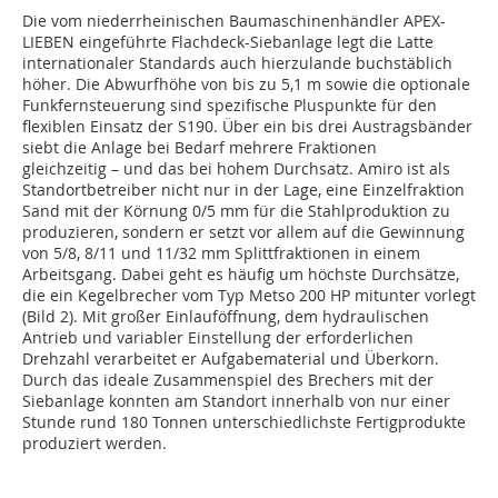
Die vom niederrheinischen Bau­maschinenhändler APEX-
LIEBEN eingeführte Flachdeck-Siebanlage legt die Latte
internationaler Standards auch hierzulande buchstäblich
höher. Die Abwurfhöhe von bis zu 5,1 m sowie die optionale
Funkfernsteuerung sind spezifische Pluspunkte für den
flexiblen Einsatz der S190. Über ein bis drei Austragsbänder
siebt die Anlage bei Bedarf mehrere Fraktionen
gleichzeitig – und das bei hohem Durchsatz. Amiro ist als
Standortbetreiber nicht nur in der Lage, eine Einzelfraktion
Sand mit der Körnung 0/5 mm für die Stahlproduktion zu
produzieren, sondern er setzt vor allem auf die Gewinnung
von 5/8, 8/11 und 11/32 mm Splittfraktionen in einem
Arbeitsgang. Dabei geht es häufig um höchste Durchsätze,
die ein Kegelbrecher vom Typ Metso 200 HP mitunter vorlegt
(Bild 2). Mit großer Einlauföffnung, dem hydraulischen
Antrieb und variabler Einstellung der erforderlichen
Drehzahl verarbeitet er Aufgabematerial und Überkorn.
Durch das ideale Zusammenspiel des Brechers mit der
Siebanlage konnten am Standort innerhalb von nur einer
Stunde rund 180 Tonnen unterschiedlichste Fertigprodukte
produziert werden.