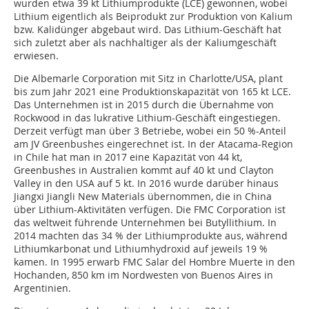
wurden etwa 39 kt Lithiumprodukte (LCE) gewonnen, wobei
Lithium eigentlich als Beiprodukt zur Produktion von Kalium
bzw. Kalidünger abgebaut wird. Das Lithium-Geschäft hat
sich zuletzt aber als nachhaltiger als der Kaliumgeschäft
erwiesen.
Die Albemarle Corporation mit Sitz in Charlotte/USA, plant
bis zum Jahr 2021 eine Produktionskapazität von 165 kt LCE.
Das Unternehmen ist in 2015 durch die Übernahme von
Rockwood in das lukrative Lithium-Geschäft eingestiegen.
Derzeit verfügt man über 3 Betriebe, wobei ein 50 %-Anteil
am JV Greenbushes eingerechnet ist. In der Atacama-Region
in Chile hat man in 2017 eine Kapazität von 44 kt,
Greenbushes in Australien kommt auf 40 kt und Clayton
Valley in den USA auf 5 kt. In 2016 wurde darüber hinaus
Jiangxi Jiangli New Materials übernommen, die in China
über Lithium-Aktivitäten verfügen. Die FMC Corporation ist
das weltweit führende Unternehmen bei Butyllithium. In
2014 machten das 34 % der Lithiumprodukte aus, während
Lithiumkarbonat und Lithiumhydroxid auf jeweils 19 %
kamen. In 1995 erwarb FMC Salar del Hombre Muerte in den
Hochanden, 850 km im Nordwesten von Buenos Aires in
Argentinien.