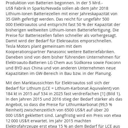
Produktion von Batterien begonnen. In der 5 Mrd.-
US$ Fabrik in Sparks/Nevada sollen ab dem Jahr 2018
Lithium-Ionen Batteriezellen mit einer Jahreskapazität von
35 GWh gefertigt werden. Das reicht für ungefähr 500
000 Elektroautos und entspricht fast 50 % der Kapazität der
bisherigen weltweiten Lithium-Ionen Batteriefertigung. Die
Preise für Batteriezellen fallen schneller als vorhergesagt.
Damit wird der Bedarf für Elekroautos emporschnellen.
Tesla Motors plant gemeinsam mit dem
Kooperationspartner Panasonic weitere Batteriefabriken.
Daneben sind von dem bisher führenden Unternehmen für
Elektroauto-Batterien LG Chem aus Südkorea sowie Foxconn
und BYD aus China und von anderen Unternehmen neue
Kapazitäten im GW-Bereich in Bau bzw. in der Planung.
Mit den Marktaussichten für Elektroautos soll sich der
Bedarf für Lithium (LCE = Lithium-Karbonat Äquivalent) von
184 kt in 2015 auf 534 in 2025 fast verdreifachen [1] (Bild 1).
In den Jahren 2015 und 2016 stieg der Bedarf stärker als das
Angebot, so dass die Preise für Lithiumkarbonat (99,5 %
Reinheit) zwischenzeitlich von 6500 US$/t auf über 20
000 US$/t geklettert sind. Langfristig wird ein Preis von etwa
12 000 US$/t erwartet. Im Jahr 2015 machten
Elektrofahrzeuge erst etwa 15 % an dem Bedarf für LCE aus