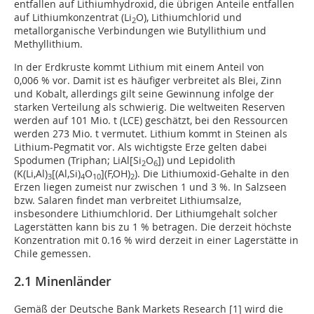
entfallen auf Lithiumhydroxid, die übrigen Anteile entfallen
auf Lithiumkonzentrat (Li
O), Lithiumchlorid und
2
metallorganische Verbindungen wie Butyllithium und
Methyllithium.
In der Erdkruste kommt Lithium mit einem Anteil von
0,006 % vor. Damit ist es häufiger verbreitet als Blei, Zinn
und Kobalt, allerdings gilt seine Gewinnung infolge der
starken Verteilung als schwierig. Die weltweiten Reserven
werden auf 101 Mio. t (LCE) geschätzt, bei den Ressourcen
werden 273 Mio. t vermutet. Lithium kommt in Steinen als
Lithium-Pegmatit vor. Als wichtigste Erze gelten dabei
Spodumen (Triphan; LiAl[Si
O
]) und Lepidolith
2
6
(K(Li,Al)
[(Al,Si)
O
](F,OH)
). Die Lithiumoxid-Gehalte in den
3
4
10
2
Erzen liegen zumeist nur zwischen 1 und 3 %. In Salzseen
bzw. Salaren findet man verbreitet Lithiumsalze,
insbesondere Lithiumchlorid. Der Lithiumgehalt solcher
Lagerstätten kann bis zu 1 % betragen. Die derzeit höchste
Konzentration mit 0.16 % wird derzeit in einer Lagerstätte in
Chile gemessen.
2.1 Minenländer
Gemäß der Deutsche Bank Markets Research [1] wird die