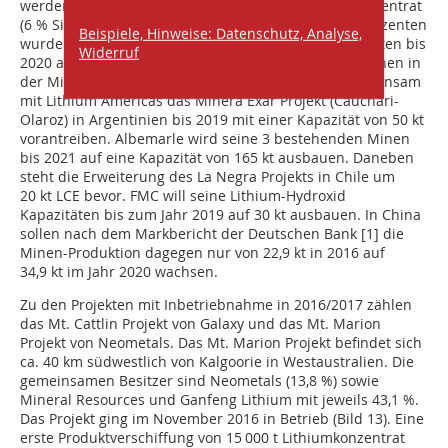
werden. Einige Projekte betreffen nur Spodumenkonzentrat
(6 % Si
O). Auf die Ausbaupläne der bisherigen Produzenten
2
Beispiele, Hinweise: Datenschutz, Analyse,
wurde schon hingewiesen. Talison will seine Kapazitäten bis
Widerruf
2020 auf 110 kt verdoppeln. Dies erfolgt im Wesentlichen in
der Mine Greenbushes in Australien. SQM wird gemeinsam
mit Lithium Americas das Minera Exar Projekt (Cauchari-
Olaroz) in Argentinien bis 2019 mit einer Kapazität von 50 kt
vorantreiben. Albemarle wird seine 3 bestehenden Minen
bis 2021 auf eine Kapazität von 165 kt ausbauen. Daneben
steht die Erweiterung des La Negra Projekts in Chile um
20 kt LCE bevor. FMC will seine Lithium-Hydroxid
Kapazitäten bis zum Jahr 2019 auf 30 kt ausbauen. In China
sollen nach dem Markbericht der Deutschen Bank [1] die
Minen-Produktion dagegen nur von 22,9 kt in 2016 auf
34,9 kt im Jahr 2020 wachsen.
Zu den Projekten mit Inbetriebnahme in 2016/2017 zählen
das Mt. Cattlin Projekt von Galaxy und das Mt. Marion
Projekt von Neometals. Das Mt. Marion Projekt befindet sich
ca. 40 km südwestlich von Kalgoorie in Westaustralien. Die
gemeinsamen Besitzer sind Neometals (13,8 %) sowie
Mineral Resources und Ganfeng Lithium mit jeweils 43,1 %.
Das Projekt ging im November 2016 in Betrieb (Bild 13). Eine
erste Produktverschiffung von 15 000 t Lithiumkonzentrat