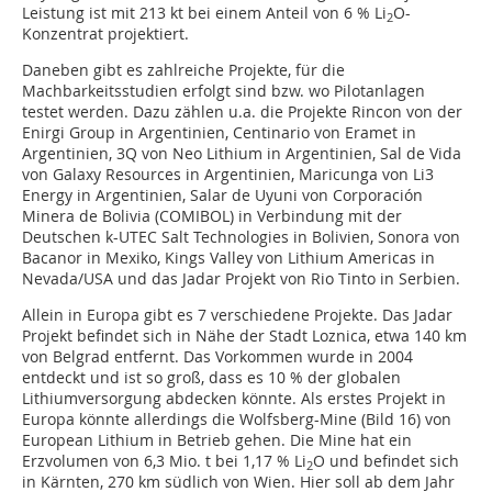
Leistung ist mit 213 kt bei einem Anteil von 6 % Li
O-
2
Konzentrat projektiert.
Daneben gibt es zahlreiche Projekte, für die
Machbarkeitsstudien erfolgt sind bzw. wo Pilotanlagen
testet werden. Dazu zählen u.a. die Projekte Rincon von der
Enirgi Group in ­Argentinien, Centinario von Eramet in
Argentinien, 3Q von Neo Lithium in Argentinien, Sal de Vida
von Galaxy Resources in Argentinien, Maricunga von Li3
Energy in Argentinien, Salar de Uyuni von Corporación
Minera de Bolivia (COMIBOL) in Verbindung mit der
Deutschen k-UTEC Salt Technologies in Bolivien, Sonora von
Bacanor in Mexiko, Kings Valley von Lithium Americas in
Nevada/USA und das Jadar Projekt von Rio Tinto in Serbien.
Allein in Europa gibt es 7 verschiedene Projekte. Das Jadar
Projekt befindet sich in Nähe der Stadt Loznica, etwa 140 km
von Belgrad entfernt. Das Vorkommen wurde in 2004
entdeckt und ist so groß, dass es 10 % der globalen
Lithiumversorgung abdecken könnte. Als erstes Projekt in
Europa könnte allerdings die Wolfsberg-Mine (Bild 16) von
European Lithium in Betrieb gehen. Die Mine hat ein
Erzvolumen von 6,3 Mio. t bei 1,17 % Li
O und befindet sich
2
in Kärnten, 270 km südlich von Wien. Hier soll ab dem Jahr