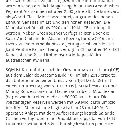
dort seit mehr als 25 Jahren gewonnen. Zinn und Tantal
werden schon deutlich länger abgebaut. Das Greenbushes
Pegmatit-Vorkommen ist über 2500 Jahre alt. Die Mine wird
als „World-Class-Mine“ bezeichnet, aufgrund des hohen
Lithium-Gehaltes im Erz und den hohen Reserven. Die
Minenkapazität soll bis 2020 auf 110 kt LCE verdoppelt
werden. Neben Greenbushes verfügt Talison über die
Salar 7 in Chile in der Atacama Region, für die 2016 eine
Lizenz zu einer Produktionssteigerung erteilt wurde. Der
Joint-Venture Partner Tianqi verfügt in China über 34 kt LCE
Kapazität und 21 kt Lithiumhydroxid-Kapazität im
australischen Kwinana.
SQM ist Kostenführer bei der Gewinnung von ­Lithium (LCE)
aus dem Salar de Atacama (Bild 10). Im Jahr 2016 erzielte
das Unternehmen einen Umsatz von 1,94 Mrd. US$ mit
einem Bruttoertrag von 611 Mio. US$. SQM besitzt in Chile
Mining-Konzessionen für Flächen von über 3 Mio. Hektar
(ha), davon betreffen mehr als 80 000 ha Lithium. Die
vollständigen Reserven werden mit 6,9 Mio. t Lithiumoxid
beziffert. Die Ausbeute liegt zwischen 28 und 40 %. Die
operative Anlage mit dem Aufbereitungsbetrieb Salar del
Carmen verfügt über eine Produktionskapazität von 48 kt
Lithiumkarbonat und 6 kt Lithium­hydroxid. Im Jahr 2015