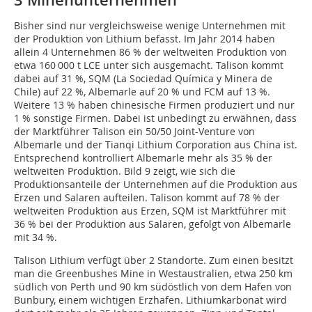
3 Minenunternehmen
Bisher sind nur vergleichsweise wenige Unternehmen mit
der Produktion von Lithium befasst. Im Jahr 2014 haben
allein 4 Unternehmen 86 % der weltweiten Produktion von
etwa 160 000 t LCE unter sich ausgemacht. Talison kommt
dabei auf 31 %, SQM (La Sociedad Química y Minera de
Chile) auf 22 %, Albemarle auf 20 % und FCM auf 13 %.
Weitere 13 % haben chinesische Firmen produziert und nur
1 % sonstige Firmen. Dabei ist unbedingt zu erwähnen, dass
der Marktführer Talison ein 50/50 Joint-Venture von
Albemarle und der Tianqi Lithium Corporation aus China ist.
Entsprechend kontrolliert Albemarle mehr als 35 % der
weltweiten Produktion. Bild 9 zeigt, wie sich die
Produktionsanteile der Unternehmen auf die Produktion aus
Erzen und Salaren aufteilen. Talison kommt auf 78 % der
weltweiten Produktion aus Erzen, SQM ist Marktführer mit
36 % bei der Produktion aus Salaren, gefolgt von Albemarle
mit 34 %.
Talison Lithium verfügt über 2 Standorte. Zum einen besitzt
man die Greenbushes Mine in Westaustralien, etwa 250 km
südlich von Perth und 90 km südöstlich von dem Hafen von
Bunbury, einem wichtigen Erzhafen. Lithiumkarbonat wird