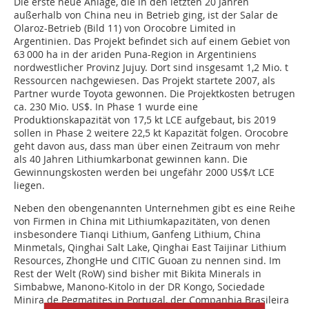
Die erste neue Anlage, die in den letzten 20 Jahren
außerhalb von China neu in Betrieb ging, ist der Salar de
Olaroz-Betrieb (Bild 11) von Orocobre Limited in
Argentinien. Das Projekt befindet sich auf einem Gebiet von
63 000 ha in der ariden Puna-Region in Argentiniens
nordwestlicher Provinz Jujuy. Dort sind insgesamt 1,2 Mio. t
Ressourcen nachgewiesen. Das Projekt startete 2007, als
Partner wurde Toyota gewonnen. Die Projektkosten betrugen
ca. 230 Mio. US$. In Phase 1 wurde eine
Produktionskapazität von 17,5 kt LCE aufgebaut, bis 2019
sollen in Phase 2 weitere 22,5 kt Kapazität folgen. Orocobre
geht davon aus, dass man über einen Zeitraum von mehr
als 40 Jahren Lithiumkarbonat gewinnen kann. Die
Gewinnungskosten werden bei ungefähr 2000 US$/t LCE
liegen.
Neben den obengenannten Unternehmen gibt es eine Reihe
von Firmen in China mit Lithiumkapazitäten, von denen
insbesondere Tianqi Lithium, Ganfeng Lithium, China
Minmetals, Qinghai Salt Lake, Qinghai East Taijinar Lithium
Resources, ZhongHe und CITIC Guoan zu nennen sind. Im
Rest der Welt (RoW) sind bisher mit Bikita Minerals in
Simbabwe, Manono-Kitolo in der DR Kongo, Sociedade
Minira de Pegmatites in Portugal, der Companhia Brasileira