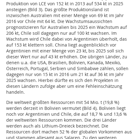
Produktion von LCE von 152 kt in 2013 auf 534 kt in 2025
ansteigen (Bild 3). Das größte Produktionsland ist
inzwischen Australien mit einer Menge von 69 kt im Jahr
2016 vor Chile mit 64 kt. Die Wachstumsaussichten
prognostizieren für Australien bis 2025 ein Wachstum auf
206 kt, Chile soll dagegen nur auf 100 kt wachsen. Im
Wachstum wird Chile dabei von Argentinien überholt, das
auf 153 kt klettern soll. China liegt augenblicklich vor
Argentinien mit einer Menge von 23 kt, bis 2025 soll sich
dieser Wert nur auf 43 kt erhöhen. Die übrigen Länder, zu
denen u.a. die USA, Brasilien, Bolivien, Kanada, Mexiko,
Österreich, Portugal, Serbien und Simbabwe zählen, sollen
dagegen nur von 15 kt in 2016 um 21 kt auf 36 kt im Jahr
2025 wachsen. Hierbei dürfte es sich den Projekten in
diesen Ländern zufolge aber um eine Fehleinschätzung
handeln.
Die weltweit größten Ressourcen mit 54 Mio. t (19,8 %)
werden derzeit in Bolivien vermutet (Bild 4). Bolivien liegt
noch vor Argentinien und Chile, die auf 18,7 % und 13,6 %
der weltweiten Ressourcen kommen. Die drei Länder
werden auch als Lithium-Dreieck bezeichnet. Die
Ressourcen dort machen 52 % der globalen Vorkommen aus
und stammen allesamt aus Salaren. Zu den weiteren