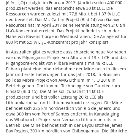
(6 % Li
O) erfolgte im Februar 2017. Jährlich sollen 400 000 t
2
produziert werden, das entspricht etwa 30 kt LCE. Die
Ressourcen wurden zuletzt mit 77,8 Mio. t bei 1,37 % Li
O
2
neu bewertet. Das Mt. Cattlin Projekt (Bild 14) von Galaxy
Resources hat im April 2017 seine Nennleistung von 210 t/h
Li
O-Konzentrat erreicht. Das Projekt befindet sich in der
2
Nähe von Ravensthorpe in Westaustralien. Die Anlage ist für
800 kt mit 5,5 % Li
O-Konzentrat pro Jahr konzipiert.
2
In Australien gibt es weitere aussichtsreiche neue Vorhaben
wie das Pilgangoora-Projekt von Altura mit 13 kt LCE und das
Pilgangoora-Projekt von Pilbara Minerals mit 48 kt LCE.
Pilbara plant eine Inbetriebnahme der Mine noch in diesem
Jahr und erste Lieferungen für das Jahr 2018. In Brasilien
soll das Mibra Projekt von AMG Lithium im 1. Q 2018 in
Betrieb gehen. Dort kommt Technologie von Outotec zum
Einsatz (Bild 15). Die Mine soll zunächst 14 kt LCE
produzieren und bei voller Leistung 20 kt LCE als
Lithiumkarbonat und Lithiumhydroxid erzeugen. Die Mine
befindet sich 225 km nordwestlich von Rio de Janeiro und
etwa 300 km vom Port of Santos entfernt. In Kanada ging
das Whabouchi-Projekt von Nemaska Lithium bereits in
Betrieb. Die Mine befindet sich in der Eeyou Istchee James
Bay Region, 300 km nördlich von Chibougamau. Die jährliche