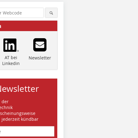
a
AT bei
Newsletter
Linkedin
Newsletter
s der
echnik
rscheinungsweise
d jederzeit kündbar