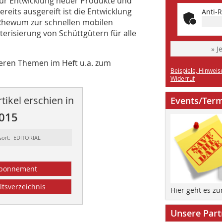
ur Entwicklung neuer Produkte und
reits ausgereift ist die Entwicklung
Anti-R
 Rhewum zur schnellen mobilen
risierung von Schüttgütern für alle
» J
teren Themen im Heft u.a. zum
Beispiele, Hinweis
Widerruf
tikel erschien in
Events/Ter
2015
sort: EDITORIAL
bonnement
ltsverzeichnis
Hier geht es z
Unsere Part