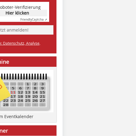
oboter-Verifizierung
Hier klicken
Friendly
Captcha ⇗
etzt anmelden!
e: Datenschutz, Analyse,
mine
um Eventkalender
ner