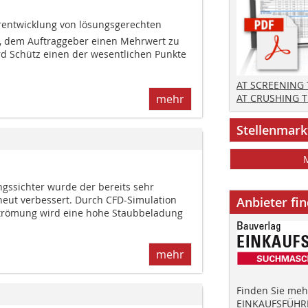
erentwicklung von lösungsgerechten
h, dem Auftraggeber einen Mehrwert zu
urd Schütz einen der wesentlichen Punkte
AT SCREENING
mehr
AT CRUSHING 
Stellenmark
gssichter wurde der bereits sehr
rneut verbessert. Durch CFD-Simulation
Anbieter fi
strömung wird eine hohe Staubbeladung
mehr
Finden Sie mehr
EINKAUFSFÜHRE