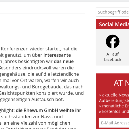
Social Medi
Konferenzen wieder startet, hat die
AT auf
it genutzt, um über
interessante
facebook
en Jahres besichtigten wir
das neue
 Besonders eindrucksvoll waren die
ugengehäuse, die auf die letztendliche
n mal vor Ort waren, warfen wir auch
AT 
erwaltungs- und Bürogebäude, das nach
Gesichtspunkten konzipiert wurde, und
» aktuelle New
n gegenseitigen Austausch bot.
Aufbereitungst
» monatliche E
ghlight:
die Rhewum GmbH weihte ihr
» kostenlos un
rsuchsständen zur Nass- und
l an eine Vielzahl von möglichen