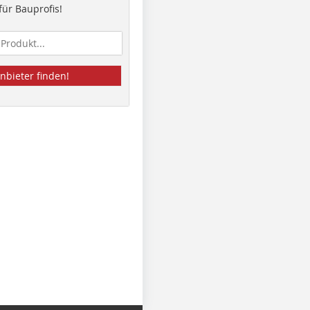
ür Bauprofis!
nbieter finden!