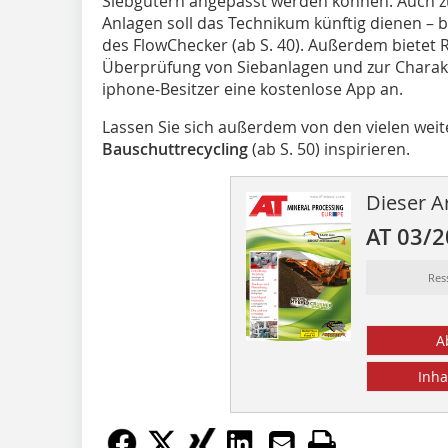
Siebgütern angepasst werden können. Auch z
Anlagen soll das Technikum künftig dienen – be
des FlowChecker (ab S. 40). Außerdem bietet
Überprüfung von Siebanlagen und zur Charakte
iphone-Besitzer eine kostenlose App an.
Lassen Sie sich außerdem von den vielen wei
Bauschutt­recycling
(ab S. 50) inspirieren.
Dieser Ar
AT 03/
Res
A
Inha