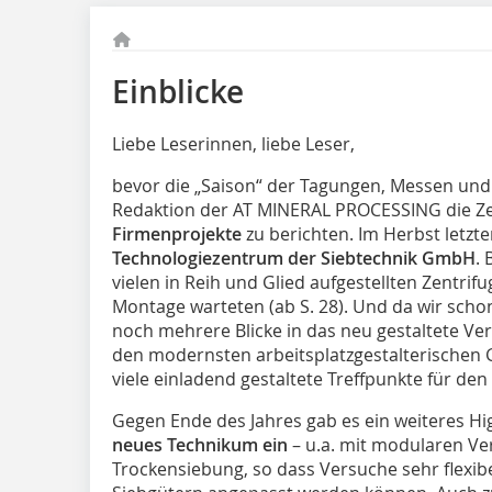
Einblicke
Liebe Leserinnen, liebe Leser,
bevor die „Saison“ der Tagungen, Messen und 
Redak­tion der AT MINERAL PROCESSING die Ze
Firmenprojekte
zu berichten. Im Herbst letzt
Technologiezentrum der Siebtechnik GmbH
.
vielen in Reih und Glied aufgestellten Zentrif
Montage warteten (ab S. 28). Und da wir scho
noch mehrere Blicke in das neu gestaltete V
den modernsten arbeitsplatzgestalterischen 
viele einladend gestaltete Treffpunkte für de
Gegen Ende des Jahres gab es ein weiteres Hi
neues Technikum ein
– u.a. mit modularen Ve
Trockensiebung, so dass Versuche sehr flexibe