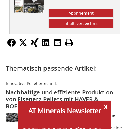
Abonnement
Inhaltsverzeichnis
Thematisch passende Artikel:
Innovative Pelletiertechnik
Nachhaltige und effiziente Produktion
von Eisenerz-Pellets mit HAVER &
x
BOECKER NIAGARA
AT Minerals Newsletter
HAVER & BOECKER NIAGARA startet eine
neue Landingpage 
http://haverniagara.de/pelletizing/, die eine
Interesse an den neusten Informationen