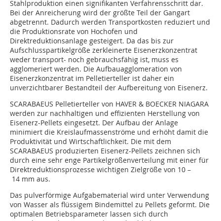
Stahlproduktion einen signifikanten Verfahrensschritt dar.
Bei der Anreicherung wird der größte Teil der Gangart
abgetrennt. Dadurch werden Transportkosten reduziert und
die Produktionsrate von Hochofen und
Direktreduktionsanlage gesteigert. Da das bis zur
Aufschlusspartikelgröße zerkleinerte Eisenerzkonzentrat
weder transport- noch gebrauchsfähig ist, muss es
agglomeriert werden. Die Aufbauagglomeration von
Eisenerzkonzentrat im Pelletierteller ist daher ein
unverzichtbarer Bestandteil der Aufbereitung von Eisenerz.
SCARABAEUS Pelletierteller von HAVER & BOECKER ­NIAGARA
werden zur nachhaltigen und effizienten Herstellung von
Eisenerz-Pellets eingesetzt. Der Aufbau der Anlage
minimiert die Kreislaufmassenströme und erhöht damit die
Produktivität und Wirtschaftlichkeit. Die mit dem
SCARABAEUS produzierten Eisenerz-Pellets zeichnen sich
durch eine sehr enge Partikelgrößenverteilung mit einer für
Direktreduktionsprozesse wichtigen Zielgröße von 10 –
14 mm aus.
Das pulverförmige Aufgabematerial wird unter Verwendung
von Wasser als flüssigem Bindemittel zu Pellets geformt. Die
optimalen Betriebsparameter lassen sich durch