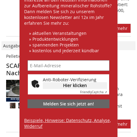
innovative Pelletiertechnologie präsentiert:
zur Aufbereitung mineralischer Rohstoffe?
Die Pelletierscheibe SCARABAEUS® 7500,
Dann melden Sie sich zu unserem
mit der das...
kostenlosen Newsletter an! 12x im Jahr
erfahren Sie mehr zu:
mehr
» aktuellen Veranstaltungen
» Produktentwicklungen
» spannenden Projekten
Ausgabe 12/2021
» kostenlos und jederzeit kündbar
Pelletierung von Eisenerzen
SCARABAEUS© 7500-Pelletierteller:
Nachhaltigkeit trifft auf Effizienz
Anti-Roboter-Verifizierung
M?it dem Gewinn eines weiteren
Hier klicken
Großauftrages für die Pelletierung von
Friendly
Captcha ⇗
Eisenerzen hat Haver & Boecker Niagara
eine weitere Erfolgsgeschichte in sein
Melden Sie sich jetzt an!
Portfolio aufgenommen und stellt damit
neue...
Beispiele, Hinweise: Datenschutz, Analyse,
mehr
Widerruf