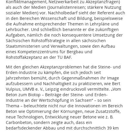
Konfliktmanagement, Netzwerkarbeit zu Akzeptanzfragen)
als auch der Medien (Journalistenreisen; stärkere Nutzung
sozialer Medien) vor. Nachholbedarf sieht der Referent auch
in den Bereichen Wissenschaft und Bildung, beispielsweise
die Aufnahme entsprechender Themen in Lehrpläne und
Lehrbücher. Und schließlich benannte er die zukünftigen
Aufgaben, nämlich die noch konsequentere Umsetzung der
Sächsischen Rohstoffstrategie in allen sächsischen
Staatsministerien und Verwaltungen, sowie den Aufbau
eines Kompetenzzentrums für Bergbau und
Rohstoffakzeptanz an der TU BAF.
Mit den gleichen Akzeptanzproblemen hat die Steine- und
Erden-Industrie zu kämpfen, die sich jedoch seit
Jahrzehnten bemüht, durch Gegenmaßnahmen ihr Image
aufzubessern und Nachhaltigkeit zu praktizieren, wie Bert
Vulpius, UMVB e. V., Leipzig eindrucksvoll vermittelte. „Vom
Beton zum Biotop – Beiträge der Steine- und Erden-
Industrie an der Wertschöpfung in Sachsen“ – so sein
Thema – beleuchtete nicht nur die Innovationen im Bereich
Beton wie Optimierung der Körnungen, neue Zusatzstoffe,
neue Technologien, Entwicklung neuer Betone wie z. B.
Carbonbeton, sondern zeigte auch, dass ein
bedarfsdeckender Abbau und mit durchschnittlich 39 km