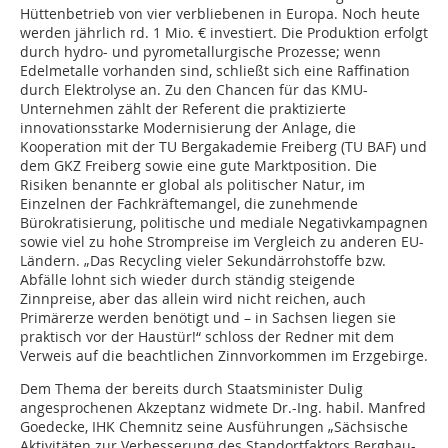
Hüttenbetrieb von vier verbliebenen in Europa. Noch heute
werden jährlich rd. 1 Mio. € investiert. Die Produktion erfolgt
durch hydro- und pyrometallurgische Prozesse; wenn
Edelmetalle vorhanden sind, schließt sich eine Raffination
durch Elektrolyse an. Zu den Chancen für das KMU-
Unternehmen zählt der Referent die praktizierte
innovationsstarke Modernisierung der Anlage, die
Kooperation mit der TU Bergakademie Freiberg (TU BAF) und
dem GKZ Freiberg sowie eine gute Marktposition. Die
Risiken benannte er global als politischer Natur, im
Einzelnen der Fachkräftemangel, die zunehmende
Bürokratisierung, politische und mediale Negativkampagnen
sowie viel zu hohe Strompreise im Vergleich zu anderen EU-
Ländern. „Das Recycling vieler Sekundärrohstoffe bzw.
Abfälle lohnt sich wieder durch ständig steigende
Zinnpreise, aber das allein wird nicht reichen, auch
Primärerze werden benötigt und – in Sachsen liegen sie
praktisch vor der Haustür!“ schloss der Redner mit dem
Verweis auf die beachtlichen Zinnvorkommen im Erzgebirge.
Dem Thema der bereits durch Staatsminister Dulig
angesprochenen Akzeptanz widmete Dr.-Ing. habil. Manfred
Goedecke, IHK Chemnitz seine Ausführungen „Sächsische
Aktivitäten zur Verbesserung des Standortfaktors Bergbau-