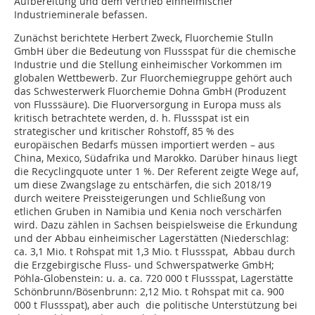
Aufbereitung und dem Vertrieb einheimischer
Industrieminerale befassen.
Zunächst berichtete Herbert Zweck, Fluorchemie Stulln
GmbH über die Bedeutung von Flussspat für die chemische
Industrie und die Stellung einheimischer Vorkommen im
globalen Wettbewerb. Zur Fluorchemiegruppe gehört auch
das Schwesterwerk Fluorchemie Dohna GmbH (Produzent
von Flusssäure). Die Fluorversorgung in Europa muss als
kritisch betrachtete werden, d. h. Flussspat ist ein
strategischer und kritischer Rohstoff, 85 % des
europäischen Bedarfs müssen importiert werden – aus
China, Mexico, Südafrika und Marokko. Darüber hinaus liegt
die Recyclingquote unter 1 %. Der Referent zeigte Wege auf,
um diese Zwangslage zu entschärfen, die sich 2018/19
durch weitere Preissteigerungen und Schließung von
etlichen Gruben in Namibia und Kenia noch verschärfen
wird. Dazu zählen in Sachsen beispielsweise die Erkundung
und der Abbau einheimischer Lagerstätten (Niederschlag:
ca. 3,1 Mio. t Rohspat mit 1,3 Mio. t Flussspat, Abbau durch
die Erzgebirgische Fluss- und Schwerspatwerke GmbH;
Pöhla-Globenstein: u. a. ca. 720 000 t Flussspat, Lagerstätte
Schönbrunn/Bösenbrunn: 2,12 Mio. t Rohspat mit ca. 900
000 t Flussspat), aber auch die politische Unterstützung bei