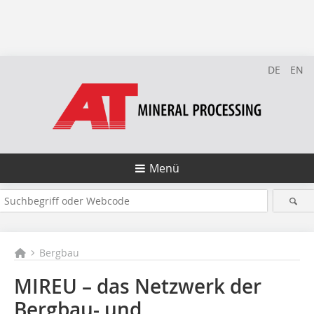
DE
EN
Menü
Bergbau
MIREU – das Netzwerk der
Bergbau- und