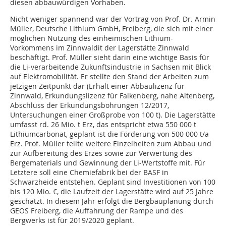
diesen abbauwürdigen Vorhaben.
Nicht weniger spannend war der Vortrag von Prof. Dr. Armin
Müller, Deutsche Lithium GmbH, Freiberg, die sich mit einer
möglichen Nutzung des einheimischen Lithium-
Vorkommens im Zinnwaldit der Lagerstätte Zinnwald
beschäftigt. Prof. Müller sieht darin eine wichtige Basis für
die Li-verarbeitende Zukunftsindustrie in Sachsen mit Blick
auf Elektromobilität. Er stellte den Stand der Arbeiten zum
jetzigen Zeitpunkt dar (Erhalt einer Abbaulizenz für
Zinnwald, Erkundungslizenz für Falkenberg, nahe Altenberg,
Abschluss der Erkundungsbohrungen 12/2017,
Untersuchungen einer Großprobe von 100 t). Die Lagerstätte
umfasst rd. 26 Mio. t Erz, das entspricht etwa 550 000 t
Lithiumcarbonat, geplant ist die Förderung von 500 000 t/a
Erz. Prof. Müller teilte weitere Einzelheiten zum Abbau und
zur Aufbereitung des Erzes sowie zur Verwertung des
Bergematerials und Gewinnung der Li-Wertstoffe mit. Für
Letztere soll eine Chemiefabrik bei der BASF in
Schwarzheide entstehen. Geplant sind Investitionen von 100
bis 120 Mio. €, die Laufzeit der Lagerstätte wird auf 25 Jahre
geschätzt. In diesem Jahr erfolgt die Bergbauplanung durch
GEOS Freiberg, die Auffahrung der Rampe und des
Bergwerks ist für 2019/2020 geplant.