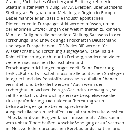
Cramer, Sächsisches Oberbergamt Freiberg, referierte
Staatsminister Martin Dulig, SMWA Dresden, über Sachsens
Stellung als Bergbau- und Metallurgie-Region in Europa.
Dabei mahnte er an, dass die industriepolitischen
Dimensionen in Europa gestärkt werden müssen, um mit
der enormen Entwicklung in der Welt mithalten zu können.
Minister Dulig hob die besondere Stellung Sachsens in der
Forschungs- und Entwicklungslandschaft in Deutschland
und sogar Europa hervor: 17,3 % des BIP werden für
Wissenschaft und Forschung ausgegeben. Dabei ist die
Rohstoffforschung nicht nur in Freiberg, sondern an vielen
weiteren sächsischen Hochschulen und
Forschungseinrichtungen angesiedelt. Seine Forderung
heißt: „Rohstoffwirtschaft muss in alle politischen Strategien
integriert und das Rohstoffbewusstsein auf allen Ebenen
vermittelt und befördert werden.“ Auch wenn der
Erzbergbau in Sachsen kein großer Industriezweig ist, so
zählt sie doch zu den wichtigsten wie beispielsweise die
Flussspatförderung. Die Haldenaufbereitung sei zu
befürworten, es gälte aber entsprechende
Ausgleichsflächen zu schaffen. Die jahrhundertalte Weisheit
„Alles kommt vom Bergwerk her“ müsse heute “Alles kommt
vom Rohstoff her“ heißen. Abschließend ging er auf Sachsen
im Netzwerk der europäischen Bergbaulandschaft ein und