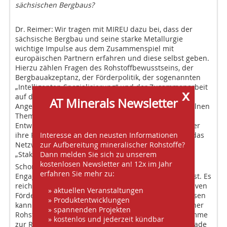
sächsischen Bergbaus?
Dr. Reimer:
Wir tragen mit MIREU dazu bei, dass der
sächsische Bergbau und seine starke Metallurgie
wichtige Impulse aus dem Zusammenspiel mit
europäischen Partnern erfahren und diese selbst geben.
Hierzu zählen Fragen des Rohstoffbewusstseins, der
Bergbauakzeptanz, der Förderpolitik, der sogenannten
„Intelligenten Spezialisierung“ und der Zusammenarbeit
x
auf den nationalen und internationalen Ebenen der
AT Minerals Newsletter
Angewandten Forschung. Die Optimierung der einzelnen
Themenbereiche kann Bergbaubetreibern und
Entwicklern helfen, noch effizienter und reibungsloser
Interesse an den neusten Informationen
ihre Projekte zu realisieren, aber auch Probleme an das
zur Aufbereitung mineralischer Rohstoffe?
Netzwerk zu adressieren. Hierzu finden periodisch
Dann melden Sie sich zu unserem
„Stakeholder Treffen“ statt.
kostenlosen Newsletter an! 12x im Jahr
Schon jetzt wird sichtbar, dass das staatliche
erfahren Sie mehr zu:
Engagement im Bergbau in Europa unterschiedlich ist. Es
reicht von einer Abkehr vom Bergbau bis hin zur aktiven
» aktuellen Veranstaltungen
Förderung auch im Kontext eigener Förderung. Sachsen
» Produktentwicklungen
kann hiervon lernen, auch in der Fortschreibung seiner
» spannenden Projekten
Rohstoffstrategie sowie der Ausformung der Programme
» kostenlos und jederzeit kündbar
zur Regionalentwicklung, sich neu auszurichten. Gerade