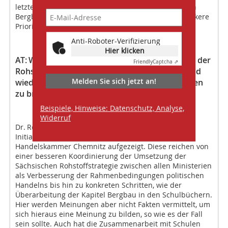
letztere zeigen im Bereich der Förderung des aktiven
Bergbaus noch großen Nachholbedarf und eine stärkere
Priorisierung.
Anti-Roboter-Verifizierung
Hier klicken
AT:
Welche Möglichkeiten sehen Sie, das Image der
Friendly
Captcha ⇗
Rohstoff-gewinnenden Industrie in Deutschland
Melden Sie sich jetzt an!
wieder positiv in das Bewusstsein der Menschen
zu bringen?
Beispiele, Hinweise: Datenschutz, Analyse,
Widerruf
Dr. Reimer:
Der Vortrag von Dr. Goedecke hat hier
Initiativen des GKZ und der Industrie- und
Handelskammer Chemnitz aufgezeigt. Diese reichen von
einer besseren Koordinierung der Umsetzung der
Sächsischen Rohstoffstrategie zwischen allen Ministerien
als Verbesserung der Rahmenbedingungen politischen
Handelns bis hin zu konkreten Schritten, wie der
Überarbeitung der Kapitel Bergbau in den Schulbüchern.
Hier werden Meinungen aber nicht Fakten vermittelt, um
sich hieraus eine Meinung zu bilden, so wie es der Fall
sein sollte. Auch hat die Zusammenarbeit mit Schulen