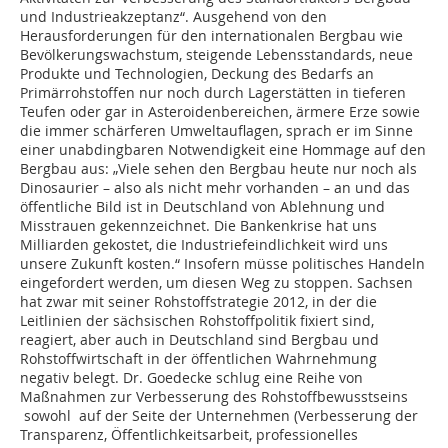
und Industrieakzeptanz“. Ausgehend von den
Herausforderungen für den internationalen Bergbau wie
Bevölkerungswachstum, steigende Lebensstandards, neue
Produkte und Technologien, Deckung des Bedarfs an
Primärrohstoffen nur noch durch Lagerstätten in tieferen
Teufen oder gar in Asteroidenbereichen, ärmere Erze sowie
die immer schärferen Umweltauflagen, sprach er im Sinne
einer unabdingbaren Notwendigkeit eine Hommage auf den
Bergbau aus: „Viele sehen den Bergbau heute nur noch als
Dinosaurier – also als nicht mehr vorhanden – an und das
öffentliche Bild ist in Deutschland von Ablehnung und
Misstrauen gekennzeichnet. Die Bankenkrise hat uns
Milliarden gekostet, die Industriefeindlichkeit wird uns
unsere Zukunft kosten.“ Insofern müsse politisches Handeln
eingefordert werden, um diesen Weg zu stoppen. Sachsen
hat zwar mit seiner Rohstoffstrategie 2012, in der die
Leitlinien der sächsischen Rohstoffpolitik fixiert sind,
reagiert, aber auch in Deutschland sind Bergbau und
Rohstoffwirtschaft in der öffentlichen Wahrnehmung
negativ belegt. Dr. Goedecke schlug eine Reihe von
Maßnahmen zur Verbesserung des Rohstoffbewusstseins
sowohl auf der Seite der Unternehmen (Verbesserung der
Transparenz, Öffentlichkeitsarbeit, professionelles