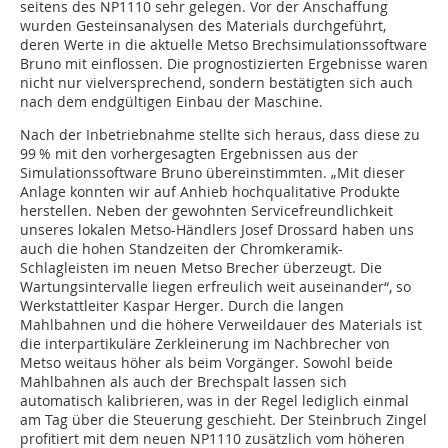
seitens des NP1110 sehr gelegen. Vor der Anschaffung
wurden Gesteinsanalysen des Materials durchgeführt,
deren Werte in die aktuelle Metso Brechsimulationssoftware
Bruno mit einflossen. Die prognostizierten Ergebnisse waren
nicht nur vielversprechend, sondern bestätigten sich auch
nach dem endgültigen Einbau der Maschine.
Nach der Inbetriebnahme stellte sich heraus, dass diese zu
99 % mit den vorhergesagten Ergebnissen aus der
Simulationssoftware Bruno übereinstimmten. „Mit dieser
Anlage konnten wir auf Anhieb hochqualitative Produkte
herstellen. Neben der gewohnten Servicefreundlichkeit
unseres lokalen Metso-Händlers Josef Drossard haben uns
auch die hohen Standzeiten der Chromkeramik-
Schlagleisten im neuen Metso Brecher überzeugt. Die
Wartungsintervalle liegen erfreulich weit auseinander“, so
Werkstattleiter Kaspar Herger. Durch die langen
Mahlbahnen und die höhere Verweildauer des Materials ist
die interpartikuläre Zerkleinerung im Nachbrecher von
Metso weitaus höher als beim Vorgänger. Sowohl beide
Mahlbahnen als auch der Brechspalt lassen sich
automatisch kalibrieren, was in der Regel lediglich einmal
am Tag über die Steuerung geschieht. Der Steinbruch Zingel
profitiert mit dem neuen NP1110 zusätzlich vom höheren