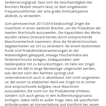
Zerkleinerungsgrad. Dass sich die Geschwindigkeit des
Brechers flexibel steuern lässt, ist dem eingebauten
Frequenzumformer, der eine große Drehzahlspanne
abdeckt, zu verdanken.
Zum Jahreswechsel 2017/2018 beabsichtigt Zingel die
Investition in einen weiteren Brecher, um die Produktion der
zweiten Brechstufe auszuweiten. Die Kapazitäten des Werks
wurden seitens Drossard bereits durch entsprechende
Maschinentechnik maximiert, ohne die fördertechnischen
Gegebenheiten vor Ort zu verändern. Ab einem bestimmten
Punkt sind Produktivitätserweiterungen an die
Notwendigkeit gekoppelt, etwaige Flaschenhälse wie
fördertechnische Anlagen, Silokapazitäten oder
Haldenplätze mit zu berücksichtigen. Im Falle von Zingel
müsste die 400 m lange Bandanlage umgerüstet werden,
was derzeit noch den Rahmen sprengt und
unternehmerisch auch in absehbarer Zeit nicht vorgesehen
ist. Bei einem so etablierten Werk wie Zingel ist es immer
eine anspruchsvolle Aufgabe, neue Maschinen
auszuwählen, die nicht nur die Produktivität erhöhen,
sondern sich auch genau in den Aufbereitungsprozess
einfügen. Dabei steht es außer Frage, dass die spezifischen
Anforderungen an Kornverteilung und Kornform bei neuen