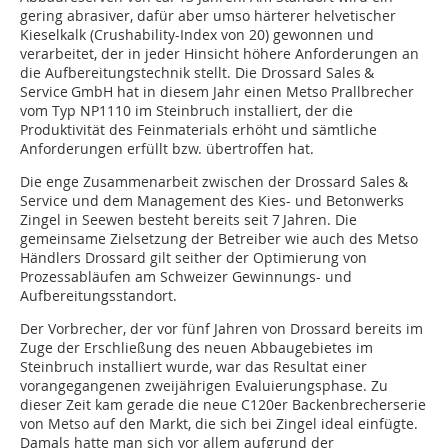
gering abrasiver, dafür aber umso härterer helvetischer
Kieselkalk (Crushability-Index von 20) gewonnen und
verarbeitet, der in jeder Hinsicht höhere Anforderungen an
die Aufbereitungstechnik stellt. Die Drossard Sales &
Service GmbH hat in diesem Jahr einen Metso Prallbrecher
vom Typ NP1110 im Steinbruch installiert, der die
Produktivität des Feinmaterials erhöht und sämtliche
Anforderungen erfüllt bzw. übertroffen hat.
Die enge Zusammenarbeit zwischen der Drossard Sales &
Service und dem Management des Kies- und Betonwerks
Zingel in Seewen besteht bereits seit 7 Jahren. Die
gemeinsame Zielsetzung der Betreiber wie auch des Metso
Händlers Drossard gilt seither der Optimierung von
Prozessabläufen am Schweizer Gewinnungs- und
Aufbereitungsstandort.
Der Vorbrecher, der vor fünf Jahren von Drossard bereits im
Zuge der Erschließung des neuen Abbaugebietes im
Steinbruch installiert wurde, war das Resultat einer
vorangegangenen zweijährigen Evaluierungsphase. Zu
dieser Zeit kam gerade die neue C120er Backenbrecherserie
von Metso auf den Markt, die sich bei Zingel ideal einfügte.
Damals hatte man sich vor allem aufgrund der