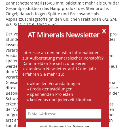
Bahnschotteranteil (16/63 mm) bildet mit mehr als 50 % der
Gesamtproduktion das Hauptprodukt des Steinbruchs
Zingel; danach folgen Splitte und Brechsande als
Asphaltzuschlagstoffe (in den üblichen Fraktionen 0/2, 2/4,
4/8, 8/11, 11/16, 16/22 mm).
x
AT Minerals Newsletter
Der Vorbrecher C120 verarbeitet aktuell 350 t Material pro
Stunde. Durch die Flaschenhalssituation des Landbandes
lassen sich allerdings zur Zeit lediglich 170 t/h direkt
verarbeiten. Das restliche Material gelangt durch den
Interesse an den neusten Informationen
Ausbau der Kaverne in ein Zwischendepot, um zu einem
zur Aufbereitung mineralischer Rohstoffe?
späteren Zeitpunkt von dort aus weiter verarbeitet zu
Dann melden Sie sich zu unserem
werden. Etwa 80 t der sofort zu verarbeitenden Menge aus
kostenlosen Newsletter an! 12x im Jahr
dem Vorbrecher entfallen direkt auf die weitere
erfahren Sie mehr zu:
Verarbeitung zu Bahnschotter. Dank eines direkten
Gleisanschlusses vom Standort aus lässt sich das Material
» aktuellen Veranstaltungen
direkt beladen und expedieren. Das ist schon eine gewisse
» Produktentwicklungen
Besonderheit, da die Zugänglichkeit zu Steinbrüchen in der
» spannenden Projekten
Schweiz in der Regel alles andere als optimal ist. Man
» kostenlos und jederzeit kündbar
erkennt die Schwierigkeit der Zugänglichkeit daran, dass
der Vorbrecher mit einem Gesamtgewicht von 40 Tonnen
aufgrund der steilen Lage in Einzelteilen angeliefert und
erst am endgültigen Standort zusammengebaut werden
konnte.
Anti-Roboter-Verifizierung