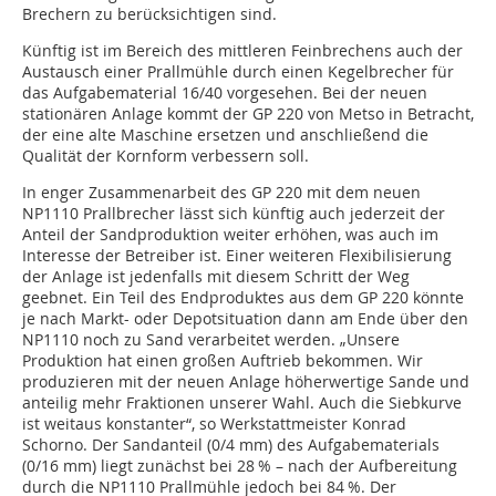
Brechern zu berücksichtigen sind.
Künftig ist im Bereich des mittleren Feinbrechens auch der
Austausch einer Prallmühle durch einen Kegelbrecher für
das Aufgabematerial 16/40 vorgesehen. Bei der neuen
stationären Anlage kommt der GP 220 von Metso in Betracht,
der eine alte Maschine ersetzen und anschließend die
Qualität der Kornform verbessern soll.
In enger Zusammenarbeit des GP 220 mit dem neuen
NP1110 Prallbrecher lässt sich künftig auch jederzeit der
Anteil der Sandproduktion weiter erhöhen, was auch im
Interesse der Betreiber ist. Einer weiteren Flexibilisierung
der Anlage ist jedenfalls mit diesem Schritt der Weg
geebnet. Ein Teil des Endproduktes aus dem GP 220 könnte
je nach Markt- oder Depotsituation dann am Ende über den
NP1110 noch zu Sand verarbeitet werden. „Unsere
Produktion hat einen großen Auftrieb bekommen. Wir
produzieren mit der neuen Anlage höherwertige Sande und
anteilig mehr Fraktionen unserer Wahl. Auch die Siebkurve
ist weitaus konstanter“, so Werkstattmeister Konrad
Schorno. Der Sandanteil (0/4 mm) des Aufgabematerials
(0/16 mm) liegt zunächst bei 28 % – nach der Aufbereitung
durch die NP1110 Prallmühle jedoch bei 84 %. Der