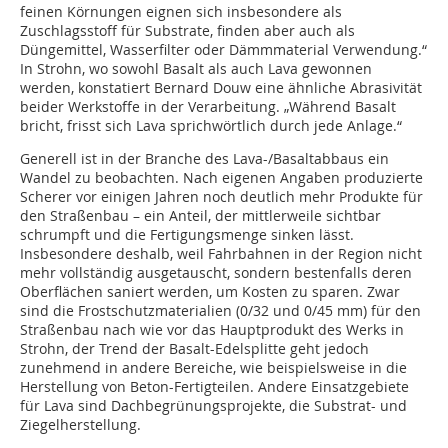
feinen Körnungen eignen sich insbesondere als
Zuschlagsstoff für Substrate, finden aber auch als
Düngemittel, Wasserfilter oder Dämmmaterial Verwendung.“
In Strohn, wo sowohl Basalt als auch Lava gewonnen
werden, konstatiert Bernard Douw eine ähnliche Abrasivität
beider Werkstoffe in der Verarbeitung. „Während Basalt
bricht, frisst sich Lava sprichwörtlich durch jede Anlage.“
Generell ist in der Branche des Lava-/Basaltabbaus ein
Wandel zu beobachten. Nach eigenen Angaben produzierte
Scherer vor einigen Jahren noch deutlich mehr Produkte für
den Straßenbau – ein Anteil, der mittlerweile sichtbar
schrumpft und die Fertigungsmenge sinken lässt.
Insbesondere deshalb, weil Fahrbahnen in der Region nicht
mehr vollständig ausgetauscht, sondern bestenfalls deren
Oberflächen saniert werden, um Kosten zu sparen. Zwar
sind die Frostschutzmaterialien (0/32 und 0/45 mm) für den
Straßenbau nach wie vor das Hauptprodukt des Werks in
Strohn, der Trend der Basalt-Edelsplitte geht jedoch
zunehmend in andere Bereiche, wie beispielsweise in die
Herstellung von Beton-Fertigteilen. Andere Einsatzgebiete
für Lava sind Dachbegrünungsprojekte, die Substrat- und
Ziegelherstellung.