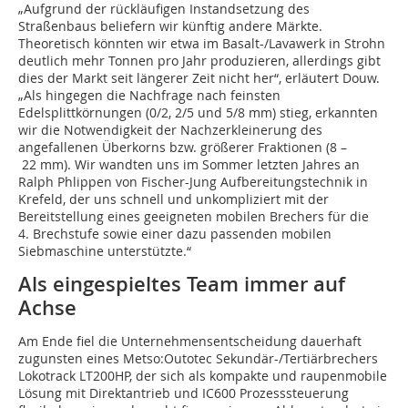
„Aufgrund der rückläufigen Instandsetzung des
Straßenbaus beliefern wir künftig andere Märkte.
Theoretisch könnten wir etwa im Basalt-/Lavawerk in Strohn
deutlich mehr Tonnen pro Jahr produzieren, allerdings gibt
dies der Markt seit längerer Zeit nicht her“, erläutert Douw.
„Als hingegen die Nachfrage nach feinsten
Edelsplittkörnungen (0/2, 2/5 und 5/8 mm) stieg, erkannten
wir die Notwendigkeit der Nachzerkleinerung des
angefallenen Überkorns bzw. größerer Fraktionen (8 –
22 mm). Wir wandten uns im Sommer letzten Jahres an
Ralph Phlippen von Fischer-Jung Aufbereitungstechnik in
Krefeld, der uns schnell und unkompliziert mit der
Bereitstellung eines geeigneten mobilen Brechers für die
4. Brechstufe sowie einer dazu passenden mobilen
Siebmaschine unterstützte.“
Als eingespieltes Team immer auf
Achse
Am Ende fiel die Unternehmensentscheidung dauerhaft
zugunsten eines Metso:Outotec Sekundär-/Tertiärbrechers
Lokotrack LT200HP, der sich als kompakte und raupenmobile
Lösung mit Direktantrieb und IC600 Prozesssteuerung