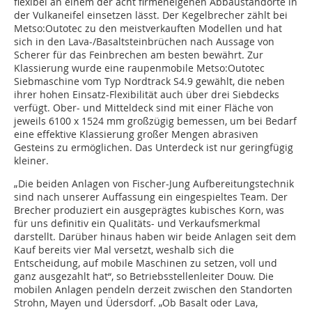
flexibel an einem der acht firmeneigenen Abbaustandorte in
der Vulkaneifel einsetzen lässt. Der Kegelbrecher zählt bei
Metso:Outotec zu den meistverkauften Modellen und hat
sich in den Lava-/Basaltsteinbrüchen nach Aussage von
Scherer für das Feinbrechen am besten bewährt. Zur
Klassierung wurde eine raupenmobile Metso:Outotec
Siebmaschine vom Typ Nordtrack S4.9 gewählt, die neben
ihrer hohen Einsatz-Flexibilität auch über drei Siebdecks
verfügt. Ober- und Mitteldeck sind mit einer Fläche von
jeweils 6100 x 1524 mm großzügig bemessen, um bei Bedarf
eine effektive Klassierung großer Mengen abrasiven
Gesteins zu ermöglichen. Das Unterdeck ist nur geringfügig
kleiner.
„Die beiden Anlagen von Fischer-Jung Aufbereitungstechnik
sind nach unserer Auffassung ein eingespieltes Team. Der
Brecher produziert ein ausgeprägtes kubisches Korn, was
für uns definitiv ein Qualitäts- und Verkaufsmerkmal
darstellt. Darüber hinaus haben wir beide Anlagen seit dem
Kauf bereits vier Mal versetzt, weshalb sich die
Entscheidung, auf mobile Maschinen zu setzen, voll und
ganz ausgezahlt hat“, so Betriebsstellenleiter Douw. Die
mobilen Anlagen pendeln derzeit zwischen den Standorten
Strohn, Mayen und Üdersdorf. „Ob Basalt oder Lava,