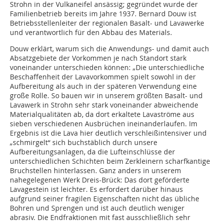
Strohn in der Vulkaneifel ansässig; gegründet wurde der
Familienbetrieb bereits im Jahre 1937. Bernard Douw ist
Betriebsstellenleiter der regionalen Basalt- und Lavawerke
und verantwortlich für den Abbau des Materials.
Douw erklärt, warum sich die Anwendungs- und damit auch
Absatzgebiete der Vorkommen je nach Standort stark
voneinander unterschieden können: „Die unterschiedliche
Beschaffenheit der Lavavorkommen spielt sowohl in der
Aufbereitung als auch in der späteren Verwendung eine
große Rolle. So bauen wir in unserem größten Basalt- und
Lavawerk in Strohn sehr stark voneinander abweichende
Materialqualitäten ab, da dort erkaltete Lavaströme aus
sieben verschiedenen Ausbrüchen ineinanderlaufen. Im
Ergebnis ist die Lava hier deutlich verschleißintensiver und
„schmirgelt“ sich buchstäblich durch unsere
Aufbereitungsanlagen, da die Lufteinschlüsse der
unterschiedlichen Schichten beim Zerkleinern scharfkantige
Bruchstellen hinterlassen. Ganz anders in unserem
nahegelegenen Werk Dreis-Brück: Das dort geförderte
Lavagestein ist leichter. Es erfordert darüber hinaus
aufgrund seiner fragilen Eigenschaften nicht das übliche
Bohren und Sprengen und ist auch deutlich weniger
abrasiv. Die Endfraktionen mit fast ausschließlich sehr