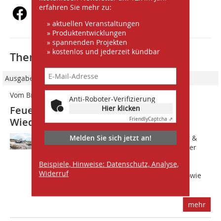
erfahren Sie mehr zu:
» aktuellen Veranstaltungen
» Produktentwicklungen
» spannenden Projekten
» kostenlos und jederzeit kündbar
Thematisch passende Artikel:
Ausgabe 10/2021
Vom Brennraum in die Brechkammer
Anti-Roboter-Verifizierung
Hier klicken
Feuerfestes Gestein zur
Wiederaufbereitung
Friendly
Captcha ⇗
Melden Sie sich jetzt an!
D?er Eifler Familienbetrieb Bierbrauer &
Sohn GmbH ist bereits seit 2004 mit der
Vermietung mobiler Brech- und
Beispiele, Hinweise: Datenschutz, Analyse,
Siebanlagen, Baumaschinen,
Widerruf
Transportdienstleistungen, Tiefbau sowie
Bauschutt- und...
mehr