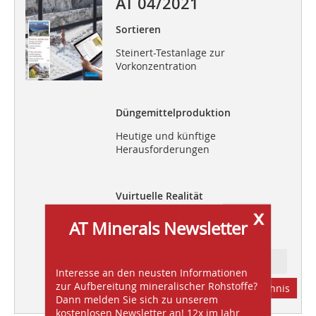
AT 04/2021
Sortieren
Steinert-Testanlage zur
Vorkonzentration
Düngemittelproduktion
Heutige und künftige
Herausforderungen
Vuirtuelle Realität
x
Virtuelle Begehung einer
AT Minerals Newsletter
Industrieanlage
Ressort: FOCUS INDUSTRY
Interesse an den neusten Informationen
zur Aufbereitung mineralischer Rohstoffe?
Abonnement
Inhaltsverzeichnis
Dann melden Sie sich zu unserem
kostenlosen Newsletter an! 12x im Jahr