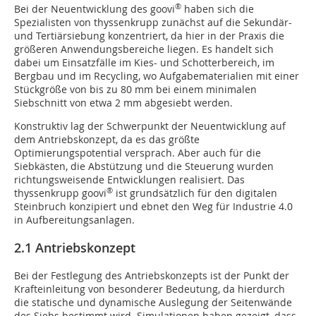
®
Bei der Neuentwicklung des goovi
haben sich die
Spezialisten von thyssenkrupp zunächst auf die Sekundär-
und Tertiärsiebung konzentriert, da hier in der Praxis die
größeren Anwendungsbereiche liegen. Es handelt sich
dabei um Einsatzfälle im Kies- und Schotterbereich, im
Bergbau und im Recycling, wo Aufgabematerialien mit einer
Stückgröße von bis zu 80 mm bei einem minimalen
Siebschnitt von etwa 2 mm abgesiebt werden.
Konstruktiv lag der Schwerpunkt der Neuentwicklung auf
dem Antriebskonzept, da es das größte
Optimierungspotential versprach. Aber auch für die
Siebkästen, die Abstützung und die Steuerung wurden
richtungsweisende Entwicklungen realisiert. Das
®
thyssenkrupp goovi
ist grundsätzlich für den digitalen
Steinbruch konzipiert und ebnet den Weg für Industrie 4.0
in Aufbereitungsanlagen.
2.1 Antriebskonzept
Bei der Festlegung des Antriebskonzepts ist der Punkt der
Krafteinleitung von besonderer Bedeutung, da hierdurch
die statische und dynamische Auslegung der Seitenwände
des Siebs bestimmt wird. Simulationen haben gezeigt, dass