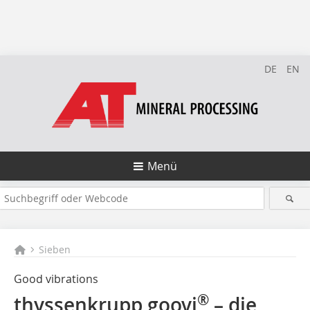
DE
EN
Menü
Sieben
Good vibrations
®
thyssenkrupp goovi
– die