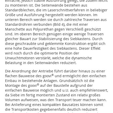
einfache, jedoch stabile Ausführung gelegt, die zudem leicht
zu montieren ist. Die Seitenwände bestehen aus
Standardblechen, die im Laserschnittverfahren in beliebiger
Größe und Ausführung hergestellt werden können. Im
unteren Bereich werden sie durch zahlreiche Traversen aus
Standardrohren verbunden (Bild 4), die mit einer
Manschette aus Polyurethan gegen Verschleiß geschützt
sind. Im oberen Bereich genügen einige wenige Traversen
gleicher Bauart zur Stabilisierung des Siebkastens. Durch
diese geschraubte und geklemmte Konstruktion ergibt sich
eine hohe Dauerfestigkeit des Siebkastens. Dieser Effekt
wird noch durch die optimierte Position der
Unwuchtmotoren verstärkt, welche die dynamische
Belastung in den Seitenwänden reduziert.
Die Anordnung der Antriebe führt darüber hinaus zu einer
®
flachen Bauweise des goovi
und ermöglicht den einfachen
Einbau in bestehende Anlagen. Grundsätzlich ist die
®
Montage des goovi
auf der Baustelle aufgrund der
einfachen Bau­weise möglich und u.U. auch empfehlenswert,
da Siebe im fertig montierten Zustand ein relativ großes
Volumen aufweisen, was den Transport teuer machen kann.
Bei Anlieferung eines kompakten Bausatzes können somit
die Transportkosten gegebenenfalls deutlich reduziert