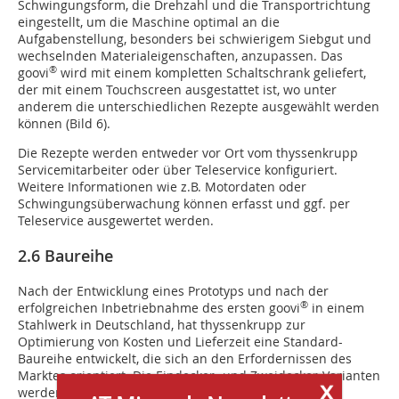
Schwingungsform, die Drehzahl und die Transportrichtung
eingestellt, um die Maschine optimal an die
Aufgabenstellung, besonders bei schwierigem Siebgut und
wechselnden Materialeigenschaften, anzupassen. Das
®
goovi
wird mit einem kompletten Schaltschrank geliefert,
der mit einem Touchscreen ausgestattet ist, wo unter
anderem die unterschiedlichen Rezepte ausgewählt werden
können (Bild 6).
Die Rezepte werden entweder vor Ort vom thyssenkrupp
Servicemitarbeiter oder über Teleservice konfiguriert.
Weitere Informationen wie z.B. Motordaten oder
Schwingungsüberwachung können erfasst und ggf. per
Teleservice ausgewertet werden.
2.6 Baureihe
Nach der Entwicklung eines Prototyps und nach der
®
erfolgreichen Inbetriebnahme des ersten goovi
in einem
Stahlwerk in Deutschland, hat thyssenkrupp zur
Optimierung von Kosten und Lieferzeit eine Standard-
Baureihe entwickelt, die sich an den Erfordernissen des
Marktes orientiert. Die Eindecker- und Zweidecker-Varianten
x
werden in sechs unterschiedlichen Breiten und vier