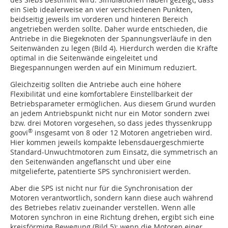
ein Sieb idealerweise an vier verschiedenen Punkten,
beidseitig jeweils im vorderen und hinteren Bereich
angetrieben werden sollte. Daher wurde entschieden, die
Antriebe in die Biegeknoten der Spannungsverläufe in den
Seitenwänden zu legen (Bild 4). Hierdurch werden die Kräfte
optimal in die Seitenwände eingeleitet und
Biegespannungen werden auf ein Minimum reduziert.
Gleichzeitig sollten die Antriebe auch eine höhere
Flexibilität und eine komfortablere Einstellbarkeit der
Betriebsparameter ermöglichen. Aus diesem Grund wurden
an jedem Antriebspunkt nicht nur ein Motor sondern zwei
bzw. drei Motoren vorgesehen, so dass jedes thyssenkrupp
®
goovi
insgesamt von 8 oder 12 Motoren angetrieben wird.
Hier kommen jeweils kompakte lebensdauergeschmierte
Standard-Unwuchtmotoren zum Einsatz, die symmetrisch an
den Seitenwänden angeflanscht und über eine
mitgelieferte, patentierte SPS synchronisiert werden.
Aber die SPS ist nicht nur für die Synchronisation der
Motoren verantwortlich, sondern kann diese auch während
des Betriebes relativ zueinander verstellen. Wenn alle
Motoren synchron in eine Richtung drehen, ergibt sich eine
kreisförmige Bewegung (Bild 5); wenn die Motoren einer