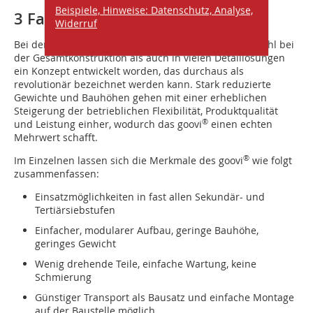
Beispiele, Hinweise: Datenschutz, Analyse,
3 Fazit
Widerruf
®
Bei der Entwicklung des thyssenkrupp goovi
ist sowohl bei
der Gesamtkonstruktion als auch in vielen Detaillösungen
ein Konzept entwickelt worden, das durchaus als
revolutionär bezeichnet werden kann. Stark reduzierte
Gewichte und Bauhöhen gehen mit einer erheblichen
Steigerung der betrieblichen Flexibilität, Produktqualität
®
und Leistung einher, wodurch das goovi
einen echten
Mehrwert schafft.
®
Im Einzelnen lassen sich die Merkmale des goovi
wie folgt
zusammenfassen:
Einsatzmöglichkeiten in fast allen Sekundär- und
Tertiärsiebstufen
Einfacher, modularer Aufbau, geringe Bauhöhe,
geringes Gewicht
Wenig drehende Teile, einfache Wartung, keine
Schmierung
Günstiger Transport als Bausatz und einfache Montage
auf der Baustelle möglich