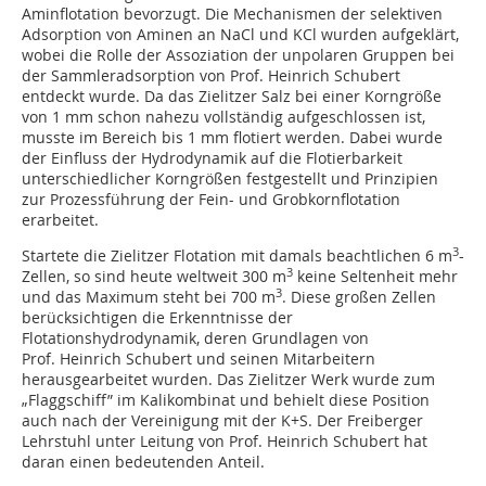
Aminflotation bevorzugt. Die Mechanismen der selektiven
Adsorption von Aminen an NaCl und KCl wurden aufgeklärt,
wobei die Rolle der Assoziation der unpolaren Gruppen bei
der Sammleradsorption von Prof. Heinrich Schubert
entdeckt wurde. Da das Zielitzer Salz bei einer Korngröße
von 1 mm schon nahezu vollständig aufgeschlossen ist,
musste im Bereich bis 1 mm flotiert werden. Dabei wurde
der Einfluss der Hydrodynamik auf die Flotierbarkeit
unterschiedlicher Korngrößen festgestellt und Prinzipien
zur Prozessführung der Fein- und Grobkornflotation
erarbeitet.
3
Startete die Zielitzer Flotation mit damals beachtlichen 6 m
-
3
Zellen, so sind heute weltweit 300 m
keine Seltenheit mehr
3
und das Maximum steht bei 700 m
. Diese großen Zellen
berücksichtigen die Erkenntnisse der
Flotationshydrodynamik, deren Grundlagen von
Prof. Heinrich Schubert und seinen Mitarbeitern
herausgearbeitet wurden. Das Zielitzer Werk wurde zum
„Flaggschiff” im Kalikombinat und behielt diese Position
auch nach der Vereinigung mit der K+S. Der Freiberger
Lehrstuhl unter Leitung von Prof. Heinrich Schubert hat
daran einen bedeutenden Anteil.