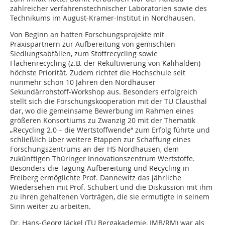
zahlreicher verfahrenstechnischer Laboratorien sowie des
Technikums im August-Kramer-Institut in Nordhausen.
Von Beginn an hatten Forschungsprojekte mit
Praxispartnern zur Aufbereitung von gemischten
Siedlungsabfällen, zum Stoffrecycling sowie
Flächenrecycling (z.B. der Rekultivierung von Kalihalden)
höchste Priorität. Zudem richtet die Hochschule seit
nunmehr schon 10 Jahren den Nordhäuser
Sekundärrohstoff-Workshop aus. Besonders erfolgreich
stellt sich die Forschungskooperation mit der TU Clausthal
dar, wo die gemeinsame Bewerbung im Rahmen eines
größeren Konsortiums zu Zwanzig 20 mit der Thematik
„Recycling 2.0 – die Wertstoffwende“ zum Erfolg führte und
schließlich über weitere Etappen zur Schaffung eines
Forschungszentrums an der HS Nordhausen, dem
zukünftigen Thüringer Innovationszentrum Wertstoffe.
Besonders die Tagung Aufbereitung und Recycling in
Freiberg ermöglichte Prof. Dannewitz das jährliche
Wiedersehen mit Prof. Schubert und die Diskussion mit ihm
zu ihren gehaltenen Vorträgen, die sie ermutigte in seinem
Sinn weiter zu arbeiten.
Dr. Hans-Georg Jäckel (TU Bergakademie, IMB/RM) war als