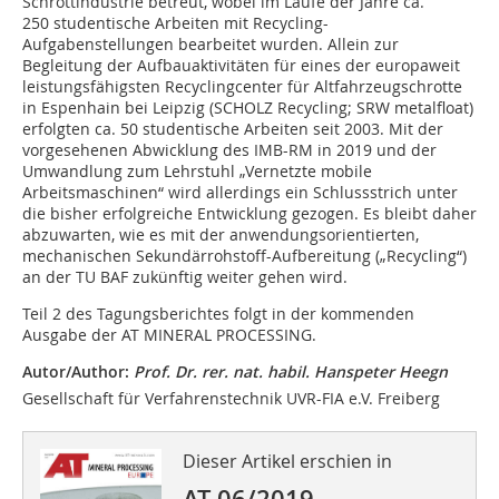
Schrottindustrie betreut, wobei im Laufe der Jahre ca.
250 studentische Arbeiten mit Recycling-
Aufgabenstellungen bearbeitet wurden. Allein zur
Begleitung der Aufbauaktivitäten für eines der europaweit
leistungsfähigsten Recyclingcenter für Altfahrzeugschrotte
in Espenhain bei Leipzig (SCHOLZ Recycling; SRW metalfloat)
erfolgten ca. 50 studentische Arbeiten seit 2003. Mit der
vorgesehenen Abwicklung des IMB-RM in 2019 und der
Umwandlung zum Lehrstuhl „Vernetzte mobile
Arbeitsmaschinen“ wird allerdings ein Schlussstrich unter
die bisher erfolgreiche Entwicklung gezogen. Es bleibt daher
abzuwarten, wie es mit der anwendungsorientierten,
mechanischen Sekundärrohstoff-Aufbereitung („Recycling“)
an der TU BAF zukünftig weiter gehen wird.
Teil 2 des Tagungsberichtes folgt in der kommenden
Ausgabe der AT MINERAL PROCESSING.
Autor/Author:
Prof. Dr. rer. nat. habil. Hanspeter Heegn
Gesellschaft für Verfahrenstechnik UVR-FIA e.V. Freiberg
Dieser Artikel erschien in