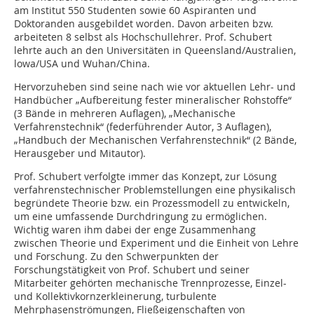
am Institut 550 Studenten sowie 60 Aspiranten und
Doktoranden ausgebildet worden. Davon arbeiten bzw.
arbeiteten 8 selbst als Hochschullehrer. Prof. Schubert
lehrte auch an den Universitäten in Queensland/Australien,
lowa/USA und Wuhan/China.
Hervorzuheben sind seine nach wie vor aktuellen Lehr- und
Handbücher „Aufbereitung fester mineralischer Rohstoffe“
(3 Bände in mehreren Auflagen), „Mechanische
Verfahrenstechnik“ (federführender Autor, 3 Auflagen),
„Handbuch der Mechanischen Verfahrenstechnik“ (2 Bände,
Herausgeber und Mitautor).
Prof. Schubert verfolgte immer das Konzept, zur Lösung
verfahrenstechnischer Problemstellungen eine physikalisch
begründete Theorie bzw. ein Prozessmodell zu entwickeln,
um eine umfassende Durchdringung zu ermöglichen.
Wichtig waren ihm dabei der enge Zusammenhang
zwischen Theorie und Experiment und die Einheit von Lehre
und Forschung. Zu den Schwerpunkten der
Forschungstätigkeit von Prof. Schubert und seiner
Mitarbeiter gehörten mechanische Trennprozesse, Einzel-
und Kollektivkornzerkleinerung, turbulente
Mehrphasenströmungen, Fließeigenschaften von