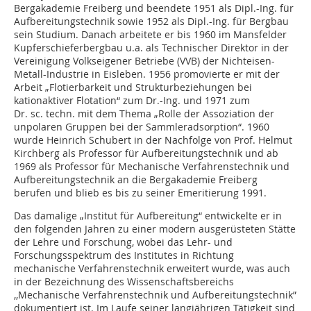
Bergakademie Freiberg und beendete 1951 als Dipl.-Ing. für
Aufbereitungstechnik sowie 1952 als Dipl.-Ing. für Bergbau
sein Studium. Danach arbeitete er bis 1960 im Mansfelder
Kupferschieferbergbau u.a. als Technischer Direktor in der
Vereinigung Volkseigener Betriebe (VVB) der Nichteisen-
Metall-Industrie in Eisleben. 1956 promovierte er mit der
Arbeit „Flotierbarkeit und Strukturbeziehungen bei
kationaktiver Flotation“ zum Dr.-Ing. und 1971 zum
Dr. sc. techn. mit dem Thema „Rolle der Assoziation der
unpolaren Gruppen bei der Sammleradsorption“. 1960
wurde Heinrich Schubert in der Nachfolge von Prof. Helmut
Kirchberg als Professor für Aufbereitungstechnik und ab
1969 als Professor für Mechanische Verfahrenstechnik und
Aufbereitungstechnik an die Bergakademie Freiberg
berufen und blieb es bis zu seiner Emeritierung 1991.
Das damalige „Institut für Aufbereitung“ entwickelte er in
den folgenden Jahren zu einer modern ausgerüsteten Stätte
der Lehre und Forschung, wobei das Lehr- und
Forschungsspektrum des Institutes in Richtung
mechanische Verfahrenstechnik erweitert wurde, was auch
in der Bezeichnung des Wissenschaftsbereichs
,,Mechanische Verfahrenstechnik und Aufbereitungstechnik”
dokumentiert ist. Im Laufe seiner langjährigen Tätigkeit sind