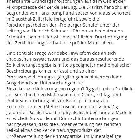
anerkannte Grundlagenforschungen auf dem Gebiet der
Mikroprozesse der Zerkleinerung. Die „Karlsruher Schule“,
begründet von Hans Rumpf und später von Klaus Schönert
in Clausthal-Zellerfeld fortgeführt, sowie die
Forschungsarbeiten der „Freiberger Schule“ unter der
Leitung von Heinrich Schubert führten zu bedeutenden
Erkenntnissen bei der wissenschaftlichen Durchdringung
des Zerkleinerungsverhaltens spröder Materialien.
Eine zentrale Frage war dabei, inwiefern das an sich
chaotische Risswachstum und das daraus resultierende
Zerkleinerungsergebnis mittels geeigneter mathematischer
Beschreibungsformen erfasst und so einer
Prozessmodellierung zugänglich gemacht werden kann.
Ausgehend von Untersuchungen zur
Einzelkornzerkleinerung von regelmäßig geformten Partikeln
aus verschiedenen Materialien bei Druck-, Schlag- und
Prallbeanspruchung bis zur Beanspruchung von
Körnerkollektiven (Mehrkornschichten) unregelmäßig
geformter Partikel wurden physikalisch begründete Modelle
entwickelt. So wurde mit Dünnschliffuntersuchungen
nachgewiesen, dass die Größenverteilung des feinsten
Teilkollektivs des Zerkleinerungsprodukts der
Größenverteilung der Primärpartikel im Mineralgefüge