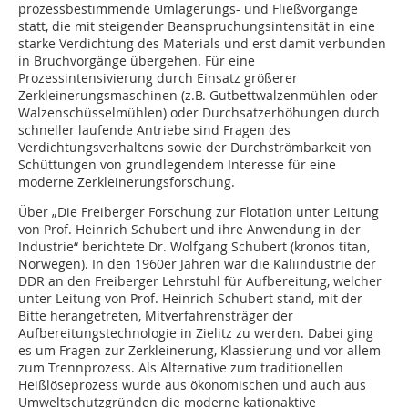
prozessbestimmende Umlagerungs- und Fließvorgänge
statt, die mit steigender Beanspruchungsintensität in eine
starke Verdichtung des Materials und erst damit verbunden
in Bruchvorgänge übergehen. Für eine
Prozessintensivierung durch Einsatz größerer
Zerkleinerungsmaschinen (z.B. Gutbettwalzenmühlen oder
Walzenschüsselmühlen) oder Durchsatzerhöhungen durch
schneller laufende Antriebe sind Fragen des
Verdichtungsverhaltens sowie der Durchströmbarkeit von
Schüttungen von grundlegendem Interesse für eine
moderne Zerkleinerungsforschung.
Über „Die Freiberger Forschung zur Flotation unter Leitung
von Prof. Heinrich Schubert und ihre Anwendung in der
Industrie“ berichtete Dr. Wolfgang Schubert (kronos titan,
Norwegen). In den 1960er Jahren war die Kaliindustrie der
DDR an den Freiberger Lehrstuhl für Aufbereitung, welcher
unter Leitung von Prof. Heinrich Schubert stand, mit der
Bitte herangetreten, Mitverfahrensträger der
Aufbereitungstechnologie in Zielitz zu werden. Dabei ging
es um Fragen zur Zerkleinerung, Klassierung und vor allem
zum Trennprozess. Als Alternative zum traditionellen
Heißlöseprozess wurde aus ökonomischen und auch aus
Umweltschutzgründen die moderne kationaktive