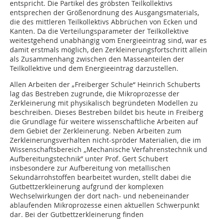
entspricht. Die Partikel des gröbsten Teilkollektivs
entsprechen der Größenordnung des Ausgangsmaterials,
die des mittleren Teilkollektivs Abbrüchen von Ecken und
Kanten. Da die Verteilungsparameter der Teilkollektive
weitestgehend unabhängig vom Energieeintrag sind, war es
damit erstmals möglich, den Zerkleinerungsfortschritt allein
als Zusammenhang zwischen den Masseanteilen der
Teilkollektive und dem Energieeintrag darzustellen.
Allen Arbeiten der „Freiberger Schule“ Heinrich Schuberts
lag das Bestreben zugrunde, die Mikroprozesse der
Zerkleinerung mit physikalisch begründeten Modellen zu
beschreiben. Dieses Bestreben bildet bis heute in Freiberg
die Grundlage für weitere wissenschaftliche Arbeiten auf
dem Gebiet der Zerkleinerung. Neben Arbeiten zum
Zerkleinerungsverhalten nicht-spröder Materialien, die im
Wissenschaftsbereich ,,Mechanische Verfahrenstechnik und
Aufbereitungstechnik” unter Prof. Gert Schubert
insbesondere zur Aufbereitung von metallischen
Sekundärrohstoffen bearbeitet wurden, stellt dabei die
Gutbettzerkleinerung aufgrund der komplexen
Wechselwirkungen der dort nach- und nebeneinander
ablaufenden Mikroprozesse einen aktuellen Schwerpunkt
dar. Bei der Gutbettzerkleinerung finden