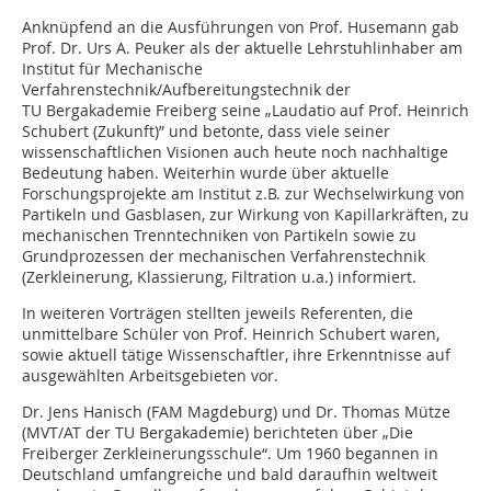
Anknüpfend an die Ausführungen von Prof. Husemann gab
Prof. Dr. Urs A. Peuker als der aktuelle Lehrstuhlinhaber am
Institut für Mechanische
Verfahrenstechnik/Aufbereitungstechnik der
TU Bergakademie Freiberg seine „Laudatio auf Prof. Heinrich
Schubert (Zukunft)” und betonte, dass viele seiner
wissenschaftlichen Visionen auch heute noch nachhaltige
Bedeutung haben. Weiterhin wurde über aktuelle
Forschungsprojekte am Institut z.B. zur Wechselwirkung von
Partikeln und Gasblasen, zur Wirkung von Kapillarkräften, zu
mechanischen Trenntechniken von Partikeln sowie zu
Grundprozessen der mechanischen Verfahrenstechnik
(Zerkleinerung, Klassierung, Filtration u.a.) informiert.
In weiteren Vorträgen stellten jeweils Referenten, die
unmittelbare Schüler von Prof. Heinrich Schubert waren,
sowie aktuell tätige Wissenschaftler, ihre Erkenntnisse auf
ausgewählten Arbeitsgebieten vor.
Dr. Jens Hanisch (FAM Magdeburg) und Dr. Thomas Mütze
(MVT/AT der TU Bergakademie) berichteten über „Die
Freiberger Zerkleinerungsschule“. Um 1960 begannen in
Deutschland umfangreiche und bald daraufhin weltweit