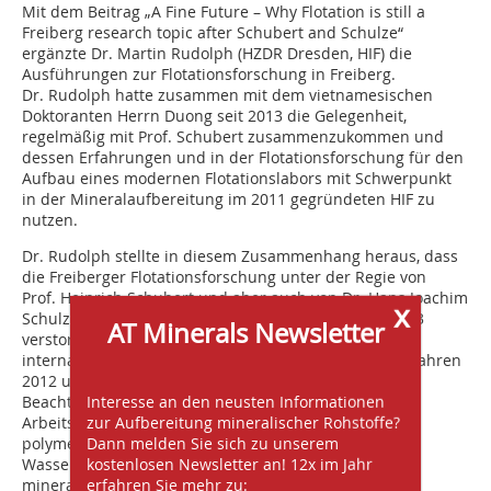
Mit dem Beitrag „A Fine Future – Why Flotation is still a
Freiberg research topic after Schubert and Schulze“
ergänzte Dr. Martin Rudolph (HZDR Dresden, HIF) die
Ausführungen zur Flotationsforschung in Freiberg.
Dr. Rudolph hatte zusammen mit dem vietnamesischen
Doktoranten Herrn Duong seit 2013 die Gelegenheit,
regelmäßig mit Prof. Schubert zusammenzukommen und
dessen Erfahrungen und in der Flotationsforschung für den
Aufbau eines modernen Flotationslabors mit Schwerpunkt
in der Mineralaufbereitung im 2011 gegründeten HIF zu
nutzen.
Dr. Rudolph stellte in diesem Zusammenhang heraus, dass
die Freiberger Flotationsforschung unter der Regie von
Prof. Heinrich Schubert und aber auch von Dr. Hans Joachim
x
Schulze (ehemaliger Mitarbeiter des FIA Freiberg, 2003
AT Minerals Newsletter
verstorben) auch heute noch auf verschiedenen
internationalen Konferenzen, darunter IMPCs in den Jahren
2012 und 2016 und MEI Flotation 2013, 2015 und 2017
Interesse an den neusten Informationen
Beachtung findet. Das HIF wird sich insbesondere den
zur Aufbereitung mineralischer Rohstoffe?
Arbeitsgebieten ultrafeine Partikelflotation, komplexe
Dann melden Sie sich zu unserem
polymetallische Ressourcen, Bioflotation,
kostenlosen Newsletter an! 12x im Jahr
Wassermanagement und Grundlagenforschung zu
erfahren Sie mehr zu:
mineralischen Grenzflächen zuwenden. Neue