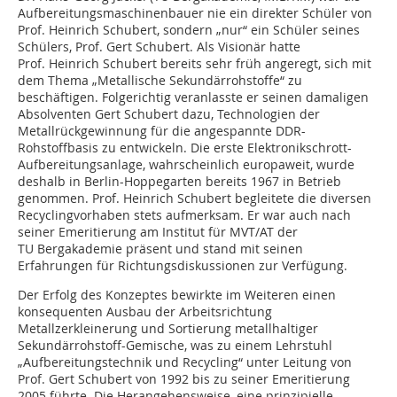
Aufbereitungsmaschinenbauer nie ein direkter Schüler von
Prof. Heinrich Schubert, sondern „nur“ ein Schüler seines
Schülers, Prof. Gert Schubert. Als Visionär hatte
Prof. Heinrich Schubert bereits sehr früh angeregt, sich mit
dem Thema „Metallische Sekundärrohstoffe“ zu
beschäftigen. Folgerichtig veranlasste er seinen damaligen
Absolventen Gert Schubert dazu, Technologien der
Metallrückgewinnung für die angespannte DDR-
Rohstoffbasis zu entwickeln. Die erste Elektronikschrott-
Aufbereitungsanlage, wahrscheinlich europaweit, wurde
deshalb in Berlin-Hoppegarten bereits 1967 in Betrieb
genommen. Prof. Heinrich Schubert begleitete die diversen
Recyclingvorhaben stets aufmerksam. Er war auch nach
seiner Emeritierung am Institut für MVT/AT der
TU Bergakademie präsent und stand mit seinen
Erfahrungen für Richtungsdiskussionen zur Verfügung.
Der Erfolg des Konzeptes bewirkte im Weiteren einen
konsequenten Ausbau der Arbeitsrichtung
Metallzerkleinerung und Sortierung metallhaltiger
Sekundärrohstoff-Gemische, was zu einem Lehrstuhl
„Aufbereitungstechnik und Recycling“ unter Leitung von
Prof. Gert Schubert von 1992 bis zu seiner Emeritierung
2005 führte. Die Herangehensweise, eine prinzipielle