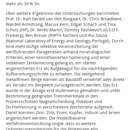
mehr als 30 % Sn.
Über weitere Ergebnisse der Untersuchungen berichteten
Prof. Dr. Karl Gerald van den Boogaart, Dr. Chris Broadbent,
Wardell Armstrong, Marius Kern, Edgar Schach und Tina
Schulz (HIF), Dr. Mirko Martin, Dzmitry Pashkevich (G.E.O.S.
Freiberg), Ben Breuer (RWTH Aachen) und Rui Sousa
(National Laboratory of Energy and Geology, Portugal). Durch
eine mehrstufige selektive Voranreicherung der
wertführenden Paragenesen anhand mineralogischer
Kriterien, einer sensorbasierten Sortierung und einer
selektiven Zerkleinerung gelang es, ein stärker
angereichertes Erz als Aufgabegut für die nachfolgenden
Aufbereitungsschritte zu erhalten. Die weitgehend
metallfreien Berge können als Baustoff verwertet oder direkt
als Versatz ins Bergwerk zurückgebracht werden. Das Erz
wurde in der Anlage erst stufenweise gemahlen und unter
Bestimmung geeigneter Trennmerkmale in den
Prozessschritten Magnetscheidung, Flotation und
Dichtetrennung in verschiedene Wertströme aufgeteilt.
Damit konnten Zinn, Zink, Eisen, Kupfer, Indium und Arsen
angereichert werden. Die modellbasierte
Verfahrensentwicklung zeigte, dass es weitere
Optimierungspotentiale für die Pilotanlage gibt.