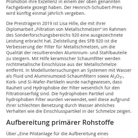
Promotion ihre Exzellenz in einem der oben genannten
Fachgebiete gezeigt haben. Der Heinrich-Schubert-Preis
wird künftig einmal jährlich vergeben.
Die Preisträgerin 2019 ist Lisa Hille, die mit ihrer
Diplomarbeit „Filtration von Metallschmelzen“ im Rahmen
des Sonderforschungsbereichs 920 eine ausgezeichnete
Leistung erbracht hat. Zielstellung des SFB 920 ist die
Verbesserung der Filter für Metallschmelzen, um die
Qualität der resultierenden Aluminium- und Stahlbauteile
zu steigern. Mit Hilfe keramischer Schaumfilter werden
nichtmetallische Einschlüsse aus der Metallschmelze
entfernt. In Modelluntersuchungen an Systemen mit Wasser
als Fluid und Aluminiumoxid-Schaumfiltern sowie Al
O
-,
2
3
Kork- und Si-Wafer-Partikeln wurde nachgewiesen, dass
Rauheit und Hydrophobie der Filter wesentlich für den
Filtrationserfolg sind. Die hydrophoben Partikel und
hydrophoben Filter wurden verwendet, weil diese aufgrund
ihrer schlechten Benetzung durch Wasser ähnliches
Verhalten wie die Einschlusspartikel in der Schmelze zeigen.
Aufbereitung primärer Rohstoffe
Über „Eine Pilotanlage für die Aufbereitung eines