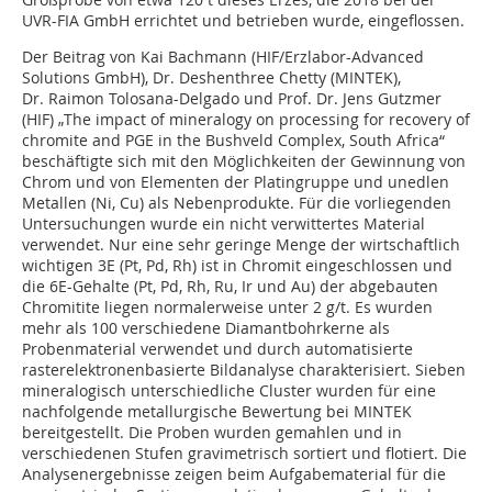
UVR-FIA GmbH errichtet und betrieben wurde, eingeflossen.
Der Beitrag von Kai Bachmann (HIF/Erzlabor-Advanced
Solutions GmbH), Dr. Deshenthree Chetty (MINTEK),
Dr. Raimon Tolosana-Delgado und Prof. Dr. Jens Gutzmer
(HIF) „The impact of mineralogy on processing for recovery of
chromite and PGE in the Bushveld Complex, South Africa“
beschäftigte sich mit den Möglichkeiten der Gewinnung von
Chrom und von Elementen der Platingruppe und unedlen
Metallen (Ni, Cu) als Nebenprodukte. Für die vorliegenden
Untersuchungen wurde ein nicht verwittertes Material
verwendet. Nur eine sehr geringe Menge der wirtschaftlich
wichtigen 3E (Pt, Pd, Rh) ist in Chromit eingeschlossen und
die 6E-Gehalte (Pt, Pd, Rh, Ru, Ir und Au) der abgebauten
Chromitite liegen normalerweise unter 2 g/t. Es wurden
mehr als 100 verschiedene Diamantbohrkerne als
Probenmaterial verwendet und durch automatisierte
rasterelektronenbasierte Bildanalyse charakterisiert. Sieben
mineralogisch unterschiedliche Cluster wurden für eine
nachfolgende metallurgische Bewertung bei MINTEK
bereitgestellt. Die Proben wurden gemahlen und in
verschiedenen Stufen gravimetrisch sortiert und flotiert. Die
Analysenergebnisse zeigen beim Aufgabematerial für die