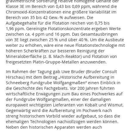
gravimetrische Sortierung relative homogene Gehalte der
Klasse 3E im Bereich von 0,43 bis 0,69 ppm, während die
Chromoxid-Konzentrationen eine größere Variabilität im
Bereich von 35 bis 42 Gew.-% aufweisen. Die
Aufgabegehalte für die Flotation reichen von 0,75 bis
1,96 ppm. Gereinigte Flotationskonzentrate ergeben Werte
zwischen ca. 4 ppm und 16 ppm. Das Gesamtausbringen
von 3E liegt zwischen 25 % und über 40 %. Um die Ausbeute
weiter zu erhöhen, wäre eine neue Flotationstechnologie mit
höheren Scherkräften zur besseren Reinigung der
Mineraloberfläche (z. B. Mach-Reaktor) und Flotation von
freigesetzten Platin-Gruppe-Metallen anzuwenden.
Im Rahmen der Tagung gab Uwe Bruder (Bruder Consult
Hirschau) mit dem Beitrag „Historische Aufbereitung in
Schneeberg Fundgrube Wolfgangmaßen“ einen Einblick in
die Geschichte des Fachgebiets. Vor 200 Jahren führten
wirtschaftliche Erwägungen zum Bau eines Pochwerkes auf
der Fundgrube Wolfgangmaßen, einer der damaligen
europaweit wichtigsten Lieferanten von Kobalt und Wismut.
Gegenwärtig wird die Aufbereitung im Pochwerk nach
streng historischem Vorbild wieder aufgebaut, so dass die
ehemaligen Technologien nachvollzogen werden können.
Neben den historischen Apparaten werden auch