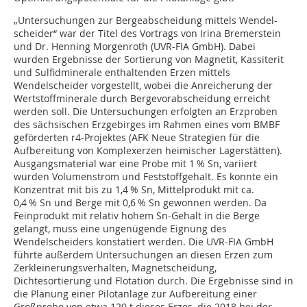
„Untersuchungen zur Bergeabscheidung mittels Wendel-
scheider“ war der Titel des Vortrags von Irina Bremerstein
und Dr. Henning Morgenroth (UVR-FIA GmbH). Dabei
wurden Ergebnisse der Sortierung von Magnetit, Kassiterit
und Sulfidminerale enthaltenden Erzen mittels
Wendelscheider vorgestellt, wobei die Anreicherung der
Wertstoffminerale durch Bergevorabscheidung erreicht
werden soll. Die Untersuchungen erfolgten an Erzproben
des sächsischen Erzgebirges im Rahmen eines vom BMBF
geförderten r4-Projektes (AFK Neue Strategien für die
Aufbereitung von Komplexerzen heimischer Lagerstätten).
Ausgangsmaterial war eine Probe mit 1 % Sn, variiert
wurden Volumenstrom und Feststoffgehalt. Es konnte ein
Konzentrat mit bis zu 1,4 % Sn, Mittelprodukt mit ca.
0,4 % Sn und Berge mit 0,6 % Sn gewonnen werden. Da
Feinprodukt mit relativ hohem Sn-Gehalt in die Berge
gelangt, muss eine ungenügende Eignung des
Wendelscheiders konstatiert werden. Die UVR-FIA GmbH
führte außerdem Untersuchungen an diesen Erzen zum
Zerkleinerungsverhalten, Magnetscheidung,
Dichtesortierung und Flotation durch. Die Ergebnisse sind in
die Planung einer Pilotanlage zur Aufbereitung einer
Großprobe von etwa 120 t dieses Erzes, die 2018 bei der