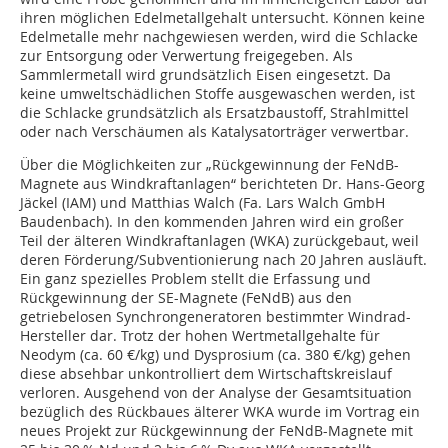
ihren möglichen Edelmetallgehalt untersucht. Können keine
Edelmetalle mehr nachgewiesen werden, wird die Schlacke
zur Entsorgung oder Verwertung freigegeben. Als
Sammlermetall wird grundsätzlich Eisen eingesetzt. Da
keine umweltschädlichen Stoffe ausgewaschen werden, ist
die Schlacke grundsätzlich als Ersatzbaustoff, Strahlmittel
oder nach Verschäumen als Katalysatorträger verwertbar.
Über die Möglichkeiten zur „Rückgewinnung der FeNdB-
Magnete aus Windkraftanlagen“ berichteten Dr. Hans-Georg
Jäckel (IAM) und Matthias Walch (Fa. Lars Walch GmbH
Baudenbach). In den kommenden Jahren wird ein großer
Teil der älteren Windkraftanlagen (WKA) zurückgebaut, weil
deren Förderung/Subventionierung nach 20 Jahren ausläuft.
Ein ganz spezielles Problem stellt die Erfassung und
Rückgewinnung der SE-Magnete (FeNdB) aus den
getriebelosen Synchrongeneratoren bestimmter Windrad-
Hersteller dar. Trotz der hohen Wertmetallgehalte für
Neodym (ca. 60 €/kg) und Dysprosium (ca. 380 €/kg) gehen
diese absehbar unkontrolliert dem Wirtschaftskreislauf
verloren. Ausgehend von der Analyse der Gesamtsituation
bezüglich des Rückbaues älterer WKA wurde im Vortrag ein
neues Projekt zur Rückgewinnung der FeNdB-Magnete mit