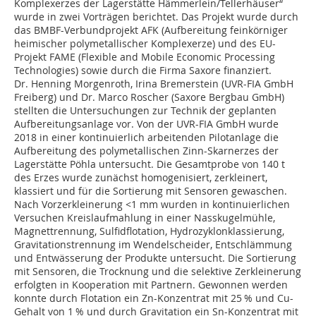
Komplexerzes der Lagerstätte Hämmerlein/Tellerhäuser“
wurde in zwei Vorträgen berichtet. Das Projekt wurde durch
das BMBF-Verbundprojekt AFK (Aufbereitung feinkörniger
heimischer polymetallischer Komplexerze) und des EU-
Projekt FAME (Flexible and Mobile Economic Processing
Technologies) sowie durch die Firma Saxore finanziert.
Dr. Henning Morgenroth, Irina Bremerstein (UVR-FIA GmbH
Freiberg) und Dr. Marco Roscher (Saxore Bergbau GmbH)
stellten die Untersuchungen zur Technik der geplanten
Aufbereitungsanlage vor. Von der UVR-FIA GmbH wurde
2018 in einer kontinuierlich arbeitenden Pilotanlage die
Aufbereitung des polymetallischen Zinn-Skarnerzes der
Lagerstätte Pöhla untersucht. Die Gesamtprobe von 140 t
des Erzes wurde zunächst homogenisiert, zerkleinert,
klassiert und für die Sortierung mit Sensoren gewaschen.
Nach Vorzerkleinerung <1 mm wurden in kontinuierlichen
Versuchen Kreislaufmahlung in einer Nasskugelmühle,
Magnettrennung, Sulfidflotation, Hydrozyklonklassierung,
Gravitationstrennung im Wendelscheider, Entschlämmung
und Entwässerung der Produkte untersucht. Die Sortierung
mit Sensoren, die Trocknung und die selektive Zerkleinerung
erfolgten in Kooperation mit Partnern. Gewonnen werden
konnte durch Flotation ein Zn-Konzentrat mit 25 % und Cu-
Gehalt von 1 % und durch Gravitation ein Sn-Konzentrat mit