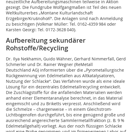
neuzeitliche Aufbereitungsmaschinen teilweise in Aktion
gezeigt. Die Fundgrube Wolfgangmaßen ist Teil des neuen
Weltkulturerbes „Montane Kulturlandschaft
Erzgebirge/Krušnohoří“. Die Anlagen sind nach Anmeldung
zu besichtigen (Volkmar Müller: Tel. 0162-4359 984 oder
Karsten Georgi: Tel. 0172-3628 040).
Aufbereitung sekundärer
Rohstoffe/Recycling
Dr. Ilya Nekhamin, Guido Wähner, Gerhard Nimmerfall, Gerd
Schmerler und Dr. Rainer Wegner (ReMetall
Deutschland AG) informierten über die „Pyrometallurgische
Rückgewinnung von Edelmetallen aus Altkatalysatoren,
Nutzung der Schlacke“. Das Verfahren wurde als eine ideale
Lösung für ein dezentrales Edelmetallrecycling entwickelt.
Die Zuschlagstoffe für die anfallenden Materialien werden
anhand einer Elementaranalyse berechnet, in das Material
eingemischt und zu Briketts verpresst. Anschließend wird
die Schmelze – chargenweise – in einem Gleichstrom-
Lichtbogenofen durchgeführt, bis eine genügend große und
ausreichend angereicherte Sammlermetallfraktion (z. B. 9 %
Edelmetallgehalt) vorliegt. Aus der noch flüssigen Schlacke
wird eine Probe genommen und im firmen­eigenen Labor auf