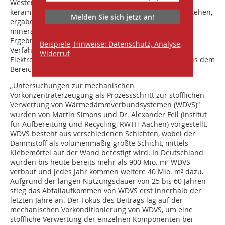
Westerwälder Bentonite, die im Deckgebirge der
keramischen Tone in großen Mengen zur Verfügung stehen,
Melden Sie sich jetzt an!
ergaben in einem Screening gegenüber 43 anderen
mineralischen Rohstoffen als Adsorber die besten
Ergebnisse. Als nächster Schritt ist die Umsetzung des
Beispiele, Hinweise: Datenschutz, Analyse,
Verfahrens mit Unternehmen der
Widerruf
Elektroschrottaufbereitung und/oder Unternehmen aus dem
Bereich der Hydrometallurgie vorgesehen.
„Untersuchungen zur mechanischen
Vorkonzentraterzeugung als Prozessschritt zur stofflichen
Verwertung von Wärmedämmverbundsystemen (WDVS)“
wurden von Martin Simons und Dr. Alexander Feil (Institut
für Aufbereitung und Recycling, RWTH Aachen) vorgestellt.
WDVS besteht aus verschiedenen Schichten, wobei der
Dämmstoff als volumenmäßig größte Schicht, mittels
Klebemörtel auf der Wand befestigt wird. In Deutschland
wurden bis heute bereits mehr als 900 Mio. m² WDVS
verbaut und jedes Jahr kommen weitere 40 Mio. m² dazu.
Aufgrund der langen Nutzungsdauer von 25 bis 60 Jahren
stieg das Abfallaufkommen von WDVS erst innerhalb der
letzten Jahre an. Der Fokus des Beitrags lag auf der
mechanischen Vorkonditionierung von WDVS, um eine
stoffliche Verwertung der einzelnen Komponenten bei