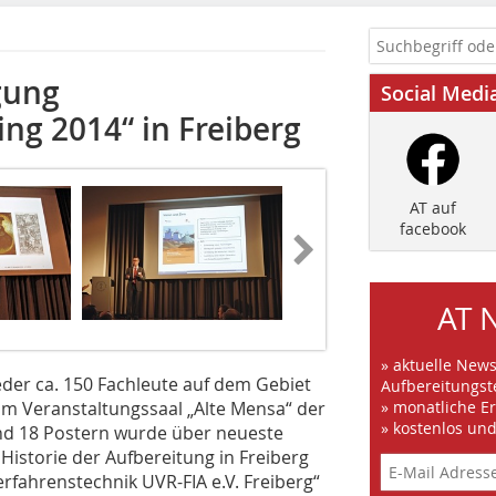
gung
Social Medi
ng­ 2014“ in Freiberg
AT auf
facebook
AT 
» aktuelle New
der ca. 150 Fachleute auf dem Gebiet
Aufbereitungst
im Veranstaltungssaal „Alte Mensa“ der
» monatliche E
» kostenlos un
nd 18 Postern wurde über neueste
Historie der Aufbereitung in Freiberg
Verfahrenstechnik UVR-FIA e.V. Freiberg“