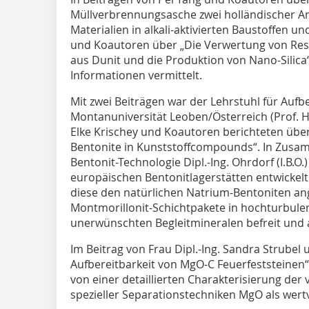
Müllverbrennungsasche zwei holländischer A
Materialien in alkali-aktivierten Baustoffen 
und Koautoren über „Die Verwertung von Res
aus Dunit und die Produktion von Nano-Silica“
Informationen vermittelt.
Mit zwei Beiträgen war der Lehrstuhl für Auf
Montanuniversität Leoben/Österreich (Prof. H
Elke Krischey und Koautoren berichteten über
Bentonite in Kunststoffcompounds“. In Zusa
Bentonit-Technologie Dipl.-Ing. Ohrdorf (I.B.O
europäischen Bentonitlagerstätten entwickelt
diese den natürlichen Natrium-Bentoniten ang
Montmorillonit-Schichtpakete in hochturbule
unerwünschten Begleitmineralen befreit und a
Im Beitrag von Frau Dipl.-Ing. Sandra Strube
Aufbereitbarkeit von MgO-C Feuerfeststeine
von einer detaillierten Charakterisierung der
spezieller Separationstechniken MgO als wert