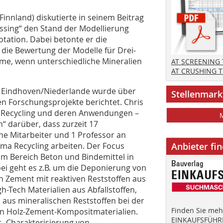
 Finnland) diskutierte in seinem Beitrag
essing“ den Stand der Modellierung
otation. Dabei betonte er die
die Bewertung der Modelle für Drei-
e, wenn unterschiedliche Mineralien
AT SCREENING
AT CRUSHING 
ät Eindhoven/Niederlande wurde über
Stellenmark
n Forschungsprojekte berichtet. Chris
m Recycling und deren Anwendungen –
“ darüber, dass zurzeit 17
he Mitarbeiter und 1 Professor an
ma Recycling arbeiten. Der Focus
Anbieter fi
im Bereich Beton und Bindemittel in
ei geht es z.B. um die Deponierung von
n Zement mit reaktiven Reststoffen aus
gh-Tech Materialien aus Abfallstoffen,
 aus mineralischen Reststoffen bei der
Finden Sie mehr
on Holz-Zement-Kompositmaterialien.
EINKAUFSFÜHRE
 „Charakterisierung von