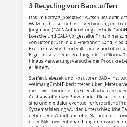
3 Recycling von Baustoffen
Das im Beitrag „Selektiver Aufschluss definie
Walzenschüsselmühle in Verbindung mit trock
Jungmann (CALA Aufbereitungstechnik GmbH 
Loesche und CALA vorgestellte Prinzip hat zum
von Betonbruch in die Fraktionen Sand, Kies 
Produkte weitgehend vollständig und oberflä
Ergebnisse zur Aufbereitung, die im Pilotmaß
hinaus Verwertungsversuche der Produkte b
erläutert.
Steffen Liebezeit und Koautoren (IAB – Insti
Weimar gGmbH) berichteten über „Materialv
mikrowelleninduziertes Grenzflächenversagen
Ausbaustoffen wie Putzen oder Fliesen, die 
sind und die dafür eventuell erforderliche Pr
Systematisierung wurden unterschiedliche Bau
gebundene Wandbaustoffe, Natursteine sowie
einer Mikrowellenbehandlung unterworfen un