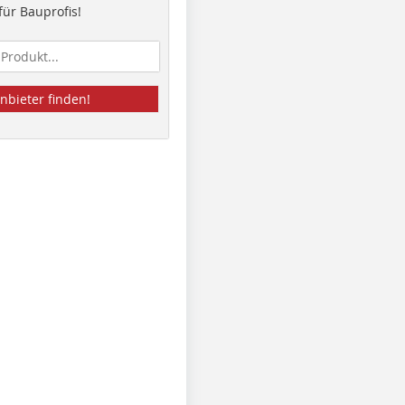
ür Bauprofis!
nbieter finden!