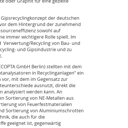
te oder Graphit für eine gezielte
s Gipsrecyclingkonzept der deutschen
ss vor dem Hintergrund der zunehmend
ourceneffizienz sowohl auf
e immer wichtigere Rolle spielt. Im
d Verwertung/Recycling von Bau- und
ycling- und Gipsindustrie und zu
t.
SECOPTA GmbH Berlin) stellten mit dem
ntanalysatoren in Recyclinganlagen“ ein
 vor, mit dem im Gegensatz zur
hteunterschiede ausnutzt, direkt die
 analysiert werden kann. An
den Sortierung von NE-Metallen aus
tierung von Feuerfestmaterialien
 und Sortierung von Aluminiumschrotten
hnik, die auch für die
fe geeignet ist, gegenwärtig