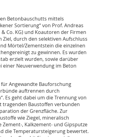
rten Betonbauschutts mittels
ener Sortierung“ von Prof. Andreas
& Co. KG) und Koautoren der Firmen
 Ziel, durch den selektiven Aufschluss
und Mörtel/Zementstein die einzelnen
chengereinigt zu gewinnen. Es wurden
stab erzielt wurden, sowie darüber
ei einer Neuverwendung im Beton
tut für Angewandte Bauforschung
erbünde auftrennen durch
“. Es geht dabei um die Trennung von
mit tragenden Baustoffen verbunden
äparation der Grenzfläche. Zur
stoffe wie Ziegel, mineralisch
 Zement-, Kalkzement- und Gipsputze
d die Temperatursteigerung bewertet.