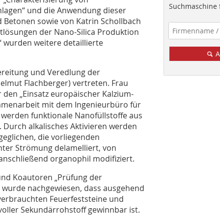
Suchmaschine f
nlagen“ und die Anwendung dieser
und Betonen sowie von Katrin Schollbach
tlösungen der Nano-Silica Produktion
 wurden weitere detaillierte
A
bereitung und Veredlung der
elmut Flachberger) vertreten. Frau
 den „Einsatz europäischer Kalzium-
mmenarbeit mit dem Ingenieurbüro für
.) werden funktionale Nanofüllstoffe aus
. Durch alkalisches Aktivieren werden
eglichen, die vorliegenden
nter Strömung delamelliert, von
nschließend organophil modifiziert.
l und Koautoren „Prüfung der
n“ wurde nachgewiesen, dass ausgehend
 verbrauchten Feuerfeststeine und
voller Sekundärrohstoff gewinnbar ist.