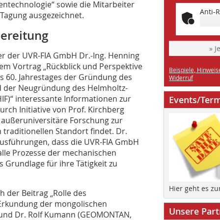
entechnologie“ sowie die Mitarbeiter
Anti-R
 Tagung ausgezeichnet.
bereitung
» J
er der UVR-FIA GmbH Dr.-Ing. Henning
em Vortrag „Rückblick und Perspektive
Beispiele, Hinweis
es 60. Jahrestages der Gründung des
Widerruf
und der Neugründung des Helmholtz-
HIF)“ interessante Informationen zur
Events/Ter
urch Initiative von Prof. Kirchberg
e außeruniversitäre Forschung zur
raditionellen Standort findet. Dr.
Ausführungen, dass die UVR-FIA GmbH
t alle Prozesse der mechanischen
Grundlage für ihre Tätigkeit zu
Hier geht es z
h der Beitrag „Rolle des
r Erkundung der mongolischen
Unsere Part
e und Dr. Rolf Kumann (GEOMONTAN,