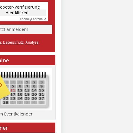
oboter-Verifizierung
Hier klicken
Friendly
Captcha ⇗
etzt anmelden!
e: Datenschutz, Analyse,
mine
um Eventkalender
ner