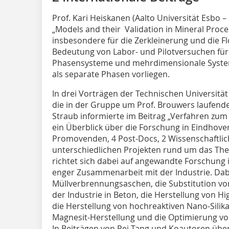
Prof. Kari Heiskanen (Aalto Universität Esbo –
„Models and their Validation in Mineral Proc
insbesondere für die Zerkleinerung und die Fl
Bedeutung von Labor- und Pilotversuchen für 
Phasensysteme und mehrdimensionale System
als separate Phasen vorliegen.
In drei Vorträgen der Technischen Universit
die in der Gruppe um Prof. Brouwers laufende
Straub informierte im Beitrag „Verfahren zu
ein Überblick über die Forschung in Eindhoven
Promovenden, 4 Post-Docs, 2 Wissenschaftlic
unterschiedlichen Projekten rund um das The
richtet sich dabei auf angewandte Forschung 
enger Zusammenarbeit mit der Industrie. Dab
Müllverbrennungsaschen, die Substitution vo
der Industrie in Beton, die Herstellung von Hi
die Herstellung von hochreaktiven Nano-Silika
Magnesit-Herstellung und die Optimierung v
In Beiträgen von Pei Tang und Koautoren über