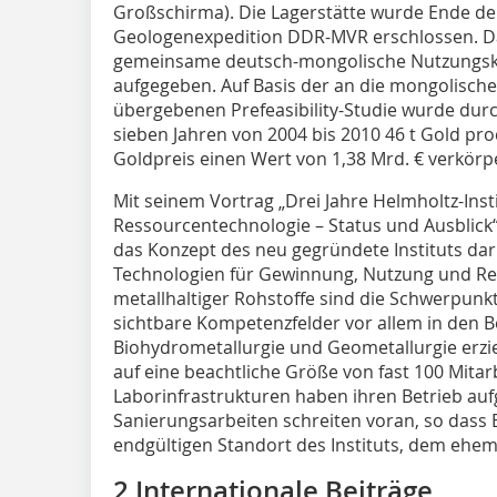
Groß­schirma). Die Lagerstätte wurde Ende d
Geologenexpedition DDR-MVR erschlossen. D
gemeinsame deutsch-mongolische Nutzungsk
aufgegeben. Auf Basis der an die mongolische
übergebenen Prefeasibility-Studie wurde dur
sieben Jahren von 2004 bis 2010 46 t Gold pr
Goldpreis einen Wert von 1,38 Mrd. € verkörp
Mit seinem Vortrag „Drei Jahre Helmholtz-Insti
Ressourcentechnologie – Status und Ausblick“ 
das Konzept des neu gegründete Instituts dar.
Technologien für Gewinnung, Nutzung und Rec
metallhaltiger Rohstoffe sind die Schwerpunkt
sichtbare Kompetenzfelder vor allem in den B
Biohydrometallurgie und Geometallurgie erziel
auf eine beachtliche Größe von fast 100 Mita
Laborinfrastrukturen haben ihren Betrieb a
Sanierungsarbeiten schreiten voran, so dass
endgültigen Standort des Instituts, dem ehemal
2 Internationale Beiträge