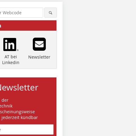
a
AT bei
Newsletter
Linkedin
Newsletter
s der
echnik
rscheinungsweise
d jederzeit kündbar