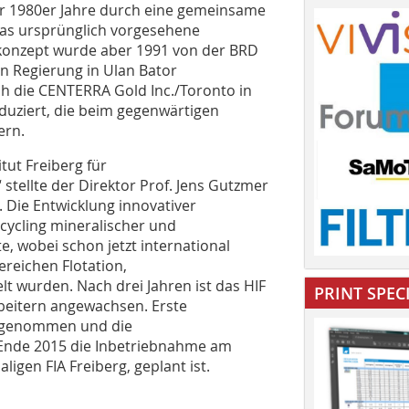
er 1980er Jahre durch eine gemeinsame
as ursprünglich vorgesehene
onzept wurde aber 1991 von der BRD
n Regierung in Ulan Bator
ch die CENTERRA Gold Inc./Toronto in
oduziert, die beim gegenwärtigen
ern.
tut Freiberg für
stellte der Direktor Prof. Jens Gutzmer
 Die Entwicklung innovativer
ycling mineralischer und
e, wobei schon jetzt international
ereichen Flotation,
t wurden. Nach drei Jahren ist das HIF
PRINT SPEC
rbeitern angewachsen. Erste
ufgenommen und die
 Ende 2015 die Inbetriebnahme am
igen FIA Freiberg, geplant ist.