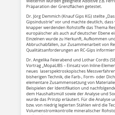
Weiterhin wurden geeignete Additive z.B. Ferri
Präparation der Grenzflächen getestet.
Dr. Jörg Demmich (Knauf Gips KG) stellte „Da
Gipsindustrie“ vor und machte deutlich, da
knapper werdenden Rohstoffe das Thema Ress
europäischer als auch auf deutscher Ebene ein
Einzelnen wurde zu Herkunft, Aufkommen un
Abbruchabfällen, zur Zusammenarbeit von Rec
Qualitätsanforderungen an RC-Gips informier
Dr. Angelika Feierabend und Lothar Cordts (
Vortrag „MopaLIBS – Einsatz von Inline-Eleme
neues laserspektroskopisches Messverfahren
bisherigen Technik, die Farb-, Form- oder Dic
elementare Zusammensetzung von Materialien
Beispielen der Identifikation und nachfolgen
dem Haushaltsmüll sowie der Analyse und Sor
wurde das Prinzip erläutert. Für die Analyse
bzw. von niedrig legierten Stählen wird die Tec
Volumenstromkontrolle mineralischer Rohstof