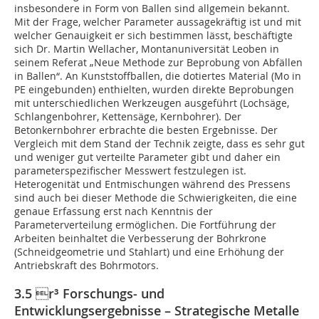
insbesondere in Form von Ballen sind allgemein bekannt.
Mit der Frage, welcher Parameter aussagekräftig ist und mit
welcher Genauigkeit er sich bestimmen lässt, beschäftigte
sich Dr. Martin Wellacher, Montanuniversität Leoben in
seinem Referat „Neue Methode zur Beprobung von Abfällen
in Ballen“. An Kunststoffballen, die dotiertes Material (Mo in
PE eingebunden) enthielten, wurden direkte Beprobungen
mit unterschiedlichen Werkzeugen ausgeführt (Lochsäge,
Schlangenbohrer, Kettensäge, Kernbohrer). Der
Betonkernbohrer erbrachte die besten Ergebnisse. Der
Vergleich mit dem Stand der Technik zeigte, dass es sehr gut
und weniger gut verteilte Parameter gibt und daher ein
parameterspezifischer Messwert festzulegen ist.
Heterogenität und Entmischungen während des Pressens
sind auch bei dieser Methode die Schwierigkeiten, die eine
genaue Erfassung erst nach Kenntnis der
Parameterverteilung ermöglichen. Die Fortführung der
Arbeiten beinhaltet die Verbesserung der Bohrkrone
(Schneidgeometrie und Stahlart) und eine Erhöhung der
Antriebskraft des Bohrmotors.
3.5 r³ Forschungs- und
Entwicklungsergebnisse – Strategische Metalle