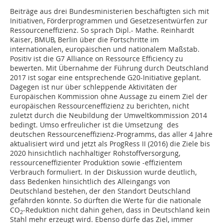
Beiträge aus drei Bundesministerien beschäftigten sich mit
Initiativen, Förderprogrammen und Gesetzesentwürfen zur
Ressourceneffizienz. So sprach Dipl.- Mathe. Reinhardt
Kaiser, BMUB, Berlin über die Fortschritte im
internationalen, europäischen und nationalem Maßstab.
Positiv ist die G7 Alliance on Ressource Efficiency zu
bewerten. Mit Übernahme der Führung durch Deutschland
2017 ist sogar eine entsprechende G20-Initiative geplant.
Dagegen ist nur über schleppende Aktivitäten der
Europäischen Kommission ohne Aussage zu einem Ziel der
europäischen Ressourceneffizienz zu berichten, nicht
zuletzt durch die Neubildung der Umweltkommission 2014
bedingt. Umso erfreulicher ist die Umsetzung des
deutschen Ressourceneffizienz-Programms, das aller 4 Jahre
aktualisiert wird und jetzt als ProgRess II (2016) die Ziele bis
2020 hinsichtlich nachhaltiger Rohstoffversorgung,
ressourceneffizienter Produktion sowie -effizientem
Verbrauch formuliert. In der Diskussion wurde deutlich,
dass Bedenken hinsichtlich des Alleingangs von
Deutschland bestehen, der den Standort Deutschland
gefährden könnte. So dürften die Werte für die nationale
CO
-Reduktion nicht dahin gehen, dass in Deutschland kein
2
Stahl mehr erzeugt wird. Ebenso dürfe das Ziel, immer