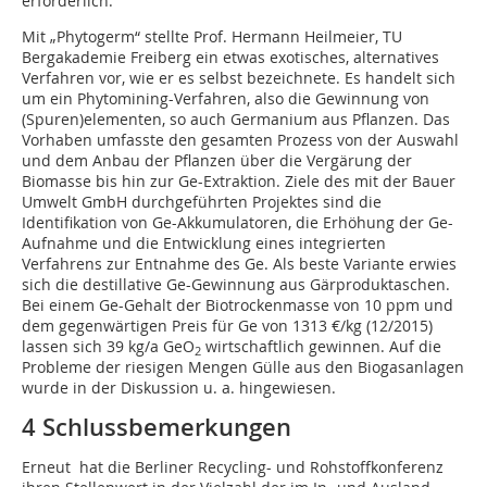
erforderlich.
Mit „Phytogerm“ stellte Prof. Hermann Heilmeier, TU
Bergakademie Freiberg ein etwas exotisches, alternatives
Verfahren vor, wie er es selbst bezeichnete. Es handelt sich
um ein Phytomining-Verfahren, also die Gewinnung von
(Spuren)elementen, so auch Germanium aus Pflanzen. Das
Vorhaben umfasste den gesamten Prozess von der Auswahl
und dem Anbau der Pflanzen über die Vergärung der
Biomasse bis hin zur Ge-Extraktion. Ziele des mit der Bauer
Umwelt GmbH durchgeführten Projektes sind die
Identifikation von Ge-Akkumulatoren, die Erhöhung der Ge-
Aufnahme und die Entwicklung eines integrierten
Verfahrens zur Entnahme des Ge. Als beste Variante erwies
sich die destillative Ge-Gewinnung aus Gärproduktaschen.
Bei einem Ge-Gehalt der Biotrockenmasse von 10 ppm und
dem gegenwärtigen Preis für Ge von 1313 €/kg (12/2015)
lassen sich 39 kg/a GeO
wirtschaftlich gewinnen. Auf die
2
Probleme der riesigen Mengen Gülle aus den Biogasanlagen
wurde in der Diskussion u. a. hingewiesen.
4 Schlussbemerkungen
Erneut hat die Berliner Recycling- und Rohstoffkonferenz