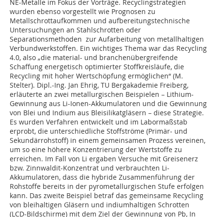
NE-Metalle im Fokus der Vorträge. Recyclingstrategien
wurden ebenso vorgestellt wie Prognosen zu
Metallschrottaufkommen und aufbereitungstechnische
Untersuchungen an Stahlschrotten oder
Separationsmethoden zur Aufarbeitung von metallhaltigen
Verbundwerkstoffen. Ein wichtiges Thema war das Recycling
4.0, also „die material- und branchenübergreifende
Schaffung energetisch optimierter Stoffkreisläufe, die
Recycling mit hoher Wertschöpfung ermöglichen“ (M.
Stelter). Dipl.-Ing. Jan Ehrig, TU Bergakademie Freiberg,
erläuterte an zwei metallurgischen Beispielen – Lithium-
Gewinnung aus Li-Ionen-Akkumulatoren und die Gewinnung
von Blei und Indium aus Bleisilikatgläsern – diese Strategie.
Es wurden Verfahren entwickelt und im Labormaßstab
erprobt, die unterschiedliche Stoffströme (Primär- und
Sekundärrohstoff) in einem gemeinsamen Prozess vereinen,
um so eine höhere Konzentrierung der Wertstoffe zu
erreichen. Im Fall von Li ergaben Versuche mit Greisenerz
bzw. Zinnwaldit-Konzentrat und verbrauchten Li-
Akkumulatoren, dass die hybride Zusammenführung der
Rohstoffe bereits in der pyrometallurgischen Stufe erfolgen
kann. Das zweite Beispiel betraf das gemeinsame Recycling
von bleihaltigen Gläsern und indiumhaltigen Schrotten
(LCD-Bildschirme) mit dem Ziel der Gewinnung von Pb, In