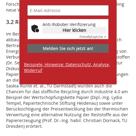
Forschungseinrichtungen versuchen, dem Metallrecycling
neue Wege zu eröffnen.
3.2 Recycling von Kunststoffen und Papier
Anti-Roboter-Verifizierung
Hier klicken
Im Bereich der Kunststoffe standen u. a. biologisch
Friendly
Captcha ⇗
abbaubare Werkstoffe (Ministerialdirigent Dr.-Ing. Ulrich
Bertram, Niedersächsisches Ministerium für Umwelt,
Melden Sie sich jetzt an!
Energie und Klimaschutz, Hannover) und die Trennung von
Verbundmaterialien zur Gewinnung von Sekundärrohstoffen
(Dr. Sebastian Kernbaum, saperatec GmbH, Bielefeld) zur
Beispiele, Hinweise: Datenschutz, Analyse,
Diskussion. Interessant waren auch die Themen beim
Widerruf
Papierrecycling: Neben der Entwicklung von Anforderungen
an die Recyclierbarkeit von Papierprodukten (Dipl.-Ing.
Saskia Runte et. al., TU Darmstadt) wurden auch die
Chancen für das stoffliche Recycling durch Industrie 4.0 am
Beispiel der Wertschöpfungskette Papier (Dipl.-Ing. Lydia
Tempel, Papiertechnische Stiftung Heidenau) sowie unter
Berücksichtigung der Preisentwicklung bei der thermischen
Verwertung eine alternative Nutzung der Reststoffe aus der
Papiererzeugung (Prof. Dr.-Ing. habil. Christian Dornack, TU
Dresden) erörtert.