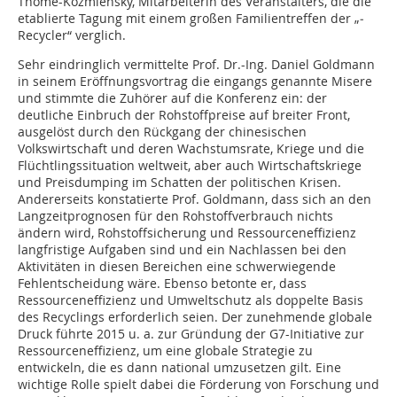
Thomé-Kozmiensky, Mitarbeiterin des Veranstalters, die die
etablierte Tagung mit einem großen Familientreffen der „­
Recycler“ verglich.
Sehr eindringlich vermittelte Prof. Dr.-Ing. Daniel Goldmann
in seinem Eröffnungsvortrag die eingangs genannte Misere
und stimmte die Zuhörer auf die Konferenz ein: der
deutliche Einbruch der Rohstoffpreise auf breiter Front,
ausgelöst durch den Rückgang der chinesischen
Volkswirtschaft und deren Wachstumsrate, Kriege und die
Flüchtlingssituation weltweit, aber auch Wirtschaftskriege
und Preisdumping im Schatten der politischen Krisen.
Andererseits konstatierte Prof. Goldmann, dass sich an den
Langzeitprognosen für den Rohstoffverbrauch nichts
ändern wird, Rohstoffsicherung und Ressourceneffizienz
langfristige Aufgaben sind und ein Nachlassen bei den
Aktivitäten in diesen Bereichen eine schwerwiegende
Fehlentscheidung wäre. Ebenso betonte er, dass
Ressourceneffizienz und Umweltschutz als doppelte Basis
des Recyclings erforderlich seien. Der zunehmende globale
Druck führte 2015 u. a. zur Gründung der G7-Initiative zur
Ressourceneffizienz, um eine globale Strategie zu
entwickeln, die es dann national umzusetzen gilt. Eine
wichtige Rolle spielt dabei die Förderung von Forschung und