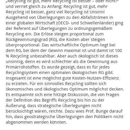
„Recycling ist gut, mehr Recycling ist besser – oder nicht?“
und verriet gleich zu Anfang: Recycling ist gut, mehr
Recycling ist besser, ganz viel Recycling ist Unsinn!
Ausgehend von Überlegungen zu den Abfallströmen in
einer globalen Wirtschaft (OECD- und Schwellenländer) ging
der Referent auf Überlegungen zu ordnungsgemäßem
Recycling ein. Die Erlöse steigen proportional zum
Rückgewinnungsgrad (RG), die Kosten aber steigen
überproportional. Das wirtschaftliche Optimum liegt bei
dem RG, bei dem der Gewinn maximal ist und damit ist 100
% Recycling unbezahlbar. Aber auch ökologisch ist dieses
unsinnig, denn es wird schlechter als die Gewinnung aus
Primärrohstoffen. Es wurde gezeigt, dass es für jedes
Recyclingsystem einen optimalen ökologischen RG gibt.
Insgesamt ist eine möglichst gute Kosten-Nutzen-Effizienz
zu erzielen. Für ein sinnvolles Recycling sollten sich
ökonomisches und ökologisches Optimum möglichst decken.
Es entspannte sich eine hitzige Diskussion, die von Fragen
der Definition des Begriffs Recycling bis hin zu der
Äußerung, dass strategische Überlegungen nicht
berücksichtigt wären, reichte. Dazu wies Prof. Bunge darauf
hin, dass geostrategische Überlegungen den Politikern nicht
abgenommen werden könnten.