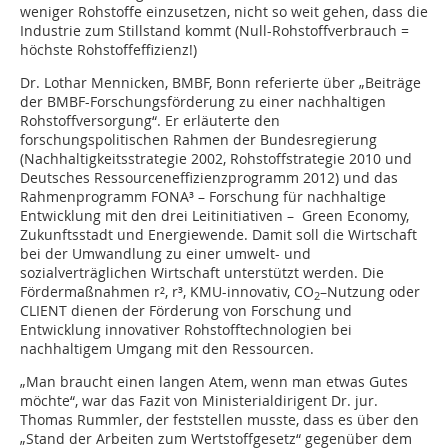
weniger Rohstoffe einzusetzen, nicht so weit gehen, dass die
Industrie zum Stillstand kommt (Null-Rohstoffverbrauch =
höchste Rohstoffeffizienz!)
Dr. Lothar Mennicken, BMBF, Bonn referierte über „Beiträge
der BMBF-Forschungsförderung zu einer nachhaltigen
Rohstoffversorgung“. Er erläuterte den
forschungspolitischen Rahmen der Bundesregierung
(Nachhaltigkeitsstrategie 2002, Rohstoffstrategie 2010 und
Deutsches Ressourceneffizienzprogramm 2012) und das
Rahmenprogramm FONA³ – Forschung für nachhaltige
Entwicklung mit den drei Leitinitiativen – Green Economy,
Zukunftsstadt und Energiewende. Damit soll die Wirtschaft
bei der Umwandlung zu einer umwelt- und
sozialverträglichen Wirtschaft unterstützt werden. Die
Fördermaßnahmen r², r³, KMU-innovativ, CO
–Nutzung oder
2
CLIENT dienen der Förderung von Forschung und
Entwicklung innovativer Rohstofftechnologien bei
nachhaltigem Umgang mit den Ressourcen.
„Man braucht einen langen Atem, wenn man etwas Gutes
möchte“, war das Fazit von Ministerialdirigent Dr. jur.
Thomas Rummler, der feststellen musste, dass es über den
„Stand der Arbeiten zum Wertstoffgesetz“ gegenüber dem