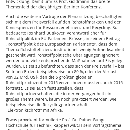
Entwicklung. Damit umriss Prof. Goldmann das breite
Themenfeld der diesjährigen Berliner Konferenz.
Auch die weiteren Vorträge der Plenarsitzung beschäftigten
sich mit dem Preisverfall auf den Rohstoffmärkten und den
Konsequenzen für Ressourceneffizienz und Recycling. So
bedauerte Reinhard Bütikover, Verantwortlicher für
Rohstoffpolitik im EU-Parlament Brüssel, in seinem Beitrag
„Rohstoffpolitik des Europäischen Parlaments“, dass dem
Thema Rohstoffeffizienz institutionell wenig Aufmerksamkeit
geschenkt wird, rohstoffpolitische Überlegungen ignoriert
werden und viele entsprechende Maßnahmen auf Eis gelegt
wurden. Es sei zu befürchten, dass sich der Preisverfall – bei
Seltenen Erden beispielsweise um 80 %, oder der Verlust
von 32 Mrd. US$, den die 5 größten globalen
Rohstoffproduzenten 2015 verzeichnen mussten, auch 2016
fortsetzt. Es sei auch festzustellen, dass
Rohstoffpartnerschaften, die in der Vergangenheit ein
großes Thema waren, kaum noch praktiziert werden, wie
beispielsweise die Recyclingpartnerschaft
„Elektronikschrott“ mit Afrika.
Etwas provokant formulierte Prof. Dr. Rainer Bunge,
Hochschule für Technik, Rapperswil/CH sein Vortragsthema