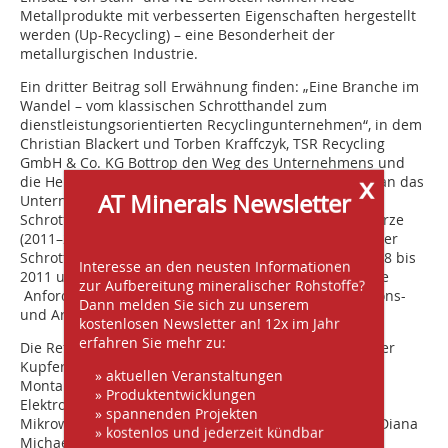
Metallprodukte mit verbesserten Eigenschaften hergestellt
werden (Up-Recycling) – eine Besonderheit der
metallurgischen Industrie.
Ein dritter Beitrag soll Erwähnung finden: „Eine Branche im
Wandel – vom klassischen Schrotthandel zum
dienstleistungsorientierten Recyclingunternehmen“, in dem
Christian Blackert und Torben Kraffczyk, TSR Recycling
GmbH & Co. KG Bottrop den Weg des Unternehmens und
x
die Herausforderungen, die heute im globalen Markt an das
AT Minerals Newsletter
Unternehmen gestellt werden, aufzeigte. Auch die
Schrottunternehmen leiden unter dem Preisfall der Erze
(2011–2015 um 78 %) und der drastischen Erhöhung der
Schrottpreise (kontinuierliche Preissteigerung von 2008 bis
Interesse an den neusten Informationen
2011 um ca. 200 %). Hinzukommen erhöhte gesetzliche
zur Aufbereitung mineralischer Rohstoffe?
Anforderungen hinsichtlich Abfall-, Wasser-, Immissions-
Dann melden Sie sich zu unserem
und Arbeitsschutzrecht.
kostenlosen Newsletter an! 12x im Jahr
erfahren Sie mehr zu:
Die Referate „Recyclingmethoden für Reststoffe aus der
Kupfermetallurgie“ (Dipl.-Ing. Stephan Steinacker,
» aktuellen Veranstaltungen
Montanuniversität Leoben) oder „Rückgewinnung von
» Produktentwicklungen
Elektronikmetallen aus Solarpanel-Schrott durch
» spannenden Projekten
Mikrowellen unterstützte Vakuumdestillation“ (M. Sc. Diana
» kostenlos und jederzeit kündbar
Michaelis, RWTH Aachen) sind weitere Beispiele wie