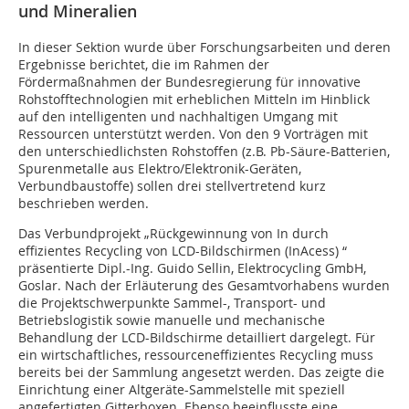
und Mineralien
In dieser Sektion wurde über Forschungsarbeiten und deren
Ergebnisse berichtet, die im Rahmen der
Fördermaßnahmen der Bundesregierung für innovative
Rohstofftechnologien mit erheblichen Mitteln im Hinblick
auf den intelligenten und nachhaltigen Umgang mit
Ressourcen unterstützt werden. Von den 9 Vorträgen mit
den unterschiedlichsten Rohstoffen (z.B. Pb-Säure-Batterien,
Spurenmetalle aus Elektro/Elektronik-Geräten,
Verbundbaustoffe) sollen drei stellvertretend kurz
beschrieben werden.
Das Verbundprojekt „Rückgewinnung von In durch
effizientes Recycling von LCD-Bildschirmen (InAcess) “
präsentierte Dipl.-Ing. Guido Sellin, Elektrocycling GmbH,
Goslar. Nach der Erläuterung des Gesamtvorhabens wurden
die Projektschwerpunkte Sammel-, Transport- und
Betriebslogistik sowie manuelle und mechanische
Behandlung der LCD-Bildschirme detailliert dargelegt. Für
ein wirtschaftliches, ressourceneffizientes Recycling muss
bereits bei der Sammlung angesetzt werden. Das zeigte die
Einrichtung einer Altgeräte-Sammelstelle mit speziell
angefertigten Gitterboxen. Ebenso beeinflusste eine