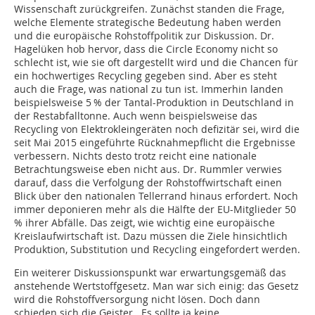
Wissenschaft zurückgreifen. Zunächst standen die Frage,
welche Elemente strategische Bedeutung haben werden
und die europäische Rohstoffpolitik zur Diskussion. Dr.
Hagelüken hob hervor, dass die Circle ­Economy nicht so
schlecht ist, wie sie oft dargestellt wird und die Chancen für
ein hochwertiges Recycling gegeben sind. Aber es steht
auch die Frage, was national zu tun ist. Immerhin landen
beispielsweise 5 % der Tantal-Produktion in Deutschland in
der Restabfalltonne. Auch wenn beispielsweise das
Recycling von Elektrokleingeräten noch defizitär sei, wird die
seit Mai 2015 eingeführte Rücknahmepflicht die Ergebnisse
verbessern. Nichts desto trotz reicht eine nationale
Betrachtungsweise eben nicht aus. Dr. Rummler verwies
darauf, dass die Verfolgung der Rohstoffwirtschaft einen
Blick über den nationalen Tellerrand hinaus erfordert. Noch
immer deponieren mehr als die Hälfte der EU-Mitglieder 50
% ihrer Abfälle. Das zeigt, wie wichtig eine europäische
Kreislaufwirtschaft ist. Dazu müssen die Ziele hinsichtlich
Produktion, Substitution und Recycling eingefordert werden.
Ein weiterer Diskussionspunkt war erwartungsgemäß das
anstehende Wertstoffgesetz. Man war sich einig: das Gesetz
wird die Rohstoffversorgung nicht lösen. Doch dann
schieden sich die Geister. Es sollte ja keine