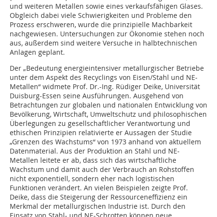
und weiteren Metallen sowie eines verkaufsfähigen Glases.
Obgleich dabei viele Schwierigkeiten und Probleme den
Prozess erschweren, wurde die prinzipielle Machbarkeit
nachgewiesen. Untersuchungen zur Ökonomie stehen noch
aus, außerdem sind weitere Versuche in halbtechnischen
Anlagen geplant.
Der „Bedeutung energieintensiver metallurgischer Betriebe
unter dem Aspekt des Recyclings von Eisen/Stahl und NE-
Metallen“ widmete Prof. Dr.-Ing. Rüdiger Deike, Universität
Duisburg-Essen seine Ausführungen. Ausgehend von
Betrachtungen zur globalen und nationalen Entwicklung von
Bevölkerung, Wirtschaft, Umweltschutz und philosophischen
Überlegungen zu gesellschaftlicher Verantwortung und
ethischen Prinzipien relativierte er Aussagen der Studie
„Grenzen des Wachstums“ von 1973 anhand von aktuellem
Datenmaterial. Aus der Produktion an Stahl und NE-
Metallen leitete er ab, dass sich das wirtschaftliche
Wachstum und damit auch der ­Verbrauch an Rohstoffen
nicht exponentiell, sondern eher nach logistischen
Funktionen verändert. An vielen Beispielen zeigte Prof.
Deike, dass die Steigerung der Ressourceneffizienz ein
Merkmal der metallurgischen Industrie ist. Durch den
Einsatz von Stahl- und NE-Schrotten können neue