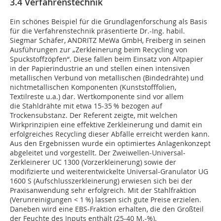
3.4 Verfahrenstechnik
Ein schönes Beispiel für die Grundlagenforschung als Basis
für die Verfahrenstechnik präsentierte Dr.-Ing. habil.
Siegmar Schäfer, ANDRITZ MeWa GmbH, Freiberg in seinen
Ausführungen zur „Zerkleinerung beim Recycling von
Spuckstoffzöpfen“. Diese fallen beim Einsatz von Altpapier
in der Papierindustrie an und stellen einen intensiven
metallischen Verbund von metallischen (Bindedrähte) und
nichtmetallischen Komponenten (Kunststofffolien,
Textilreste u.a.) dar. Wertkomponente sind vor allem
die Stahldrähte mit etwa 15-35 % bezogen auf
Trockensubstanz. Der Referent zeigte, mit welchen
Wirkprinzipien eine effektive Zerkleinerung und damit ein
erfolgreiches Recycling dieser Abfälle erreicht werden kann.
Aus den Ergebnissen wurde ein optimiertes Anlagenkonzept
abgeleitet und vorgestellt. Der Zweiwellen-Universal-
Zerkleinerer UC 1300 (Vorzerkleinerung) sowie der
modifizierte und weiterentwickelte Universal-Granulator UG
1600 S (Aufschlusszerkleinerung) erwiesen sich bei der
Praxisanwendung sehr erfolgreich. Mit der Stahlfraktion
(Verunreinigungen < 1 %) lassen sich gute Preise erzielen.
Daneben wird eine EBS-Fraktion erhalten, die den Großteil
der Feuchte des Inputs enthält (25-40 M.-%).