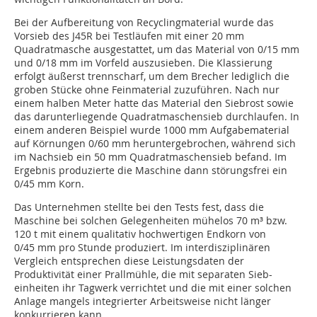
Bei der Aufbereitung von Recyclingmaterial wurde das
Vorsieb des J45R bei Testläufen mit einer 20 mm
Quadratmasche ausgestattet, um das Material von 0/15 mm
und 0/18 mm im Vorfeld auszusieben. Die Klassierung
erfolgt äußerst trennscharf, um dem Brecher lediglich die
groben Stücke ohne Feinmaterial zuzuführen. Nach nur
einem halben Meter hatte das Material den Siebrost sowie
das darunterliegende Quadratmaschensieb durchlaufen. In
einem anderen Beispiel wurde 1000 mm Aufgabematerial
auf Körnungen 0/60 mm heruntergebrochen, während sich
im Nachsieb ein 50 mm Quadratmaschensieb befand. Im
Ergebnis produzierte die Maschine dann störungsfrei ein
0/45 mm Korn.
Das Unternehmen stellte bei den Tests fest, dass die
Maschine bei solchen Gelegenheiten mühelos 70 m³ bzw.
120 t mit einem qualitativ hochwertigen Endkorn von
0/45 mm pro Stunde produziert. Im interdisziplinären
Vergleich entsprechen diese Leistungsdaten der
Produktivität einer Prallmühle, die mit separaten Sieb-
einheiten ihr Tagwerk verrichtet und die mit einer solchen
Anlage mangels integrierter Arbeitsweise nicht länger
konkurrieren kann.