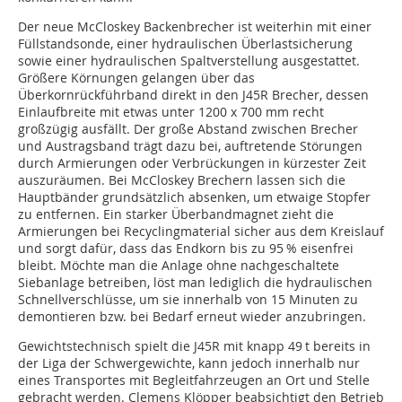
Der neue McCloskey Backenbrecher ist weiterhin mit einer
Füllstandsonde, einer hydraulischen Überlastsicherung
sowie einer hydraulischen Spaltverstellung ausgestattet.
Größere Körnungen gelangen über das
Überkornrückführband direkt in den J45R Brecher, dessen
Einlaufbreite mit etwas unter 1200 x 700 mm recht
großzügig ausfällt. Der große Abstand zwischen Brecher
und Austragsband trägt dazu bei, auftretende Störungen
durch Armierungen oder Verbrückungen in kürzester Zeit
auszuräumen. Bei McCloskey Brechern lassen sich die
Hauptbänder grundsätzlich absenken, um etwaige Stopfer
zu entfernen. Ein starker Überbandmagnet zieht die
Armierungen bei Recyclingmaterial sicher aus dem Kreislauf
und sorgt dafür, dass das Endkorn bis zu 95 % eisenfrei
bleibt. Möchte man die Anlage ohne nachgeschaltete
Siebanlage betreiben, löst man lediglich die hydraulischen
Schnellverschlüsse, um sie innerhalb von 15 Minuten zu
demontieren bzw. bei Bedarf erneut wieder anzubringen.
Gewichtstechnisch spielt die J45R mit knapp 49 t bereits in
der Liga der Schwergewichte, kann jedoch innerhalb nur
eines Transportes mit Begleitfahrzeugen an Ort und Stelle
gebracht werden. Clemens Klöpper beabsichtigt den Betrieb