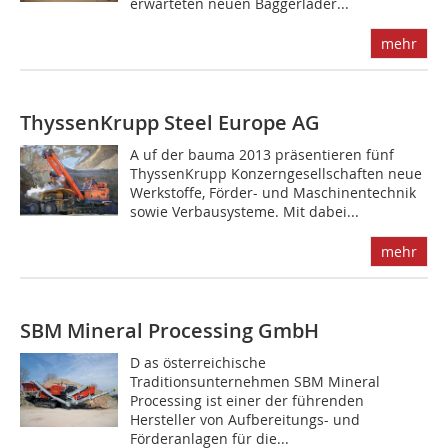
erwarteten neuen Baggerlader...
mehr
ThyssenKrupp Steel Europe AG
A uf der bauma 2013 präsentieren fünf
ThyssenKrupp Konzerngesellschaften neue
Werkstoffe, Förder- und Maschinentechnik
sowie Verbausysteme. Mit dabei...
mehr
SBM Mineral Processing GmbH
D as österreichische
Traditionsunternehmen SBM ­Min­eral
Processing ist einer der führenden
Hersteller von Aufbereitungs- und
Förderanlagen für die...