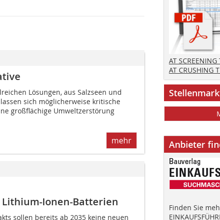
AT SCREENING
AT CRUSHING 
ative
Stellenmark
alreichen Lösungen, aus Salzseen und
assen sich möglicherweise kritische
hne großflächige Umweltzerstörung
mehr
Anbieter fi
 Lithium-Ionen-Batterien
Finden Sie mehr
EINKAUFSFÜHRE
kts sollen bereits ab 2035 keine neuen