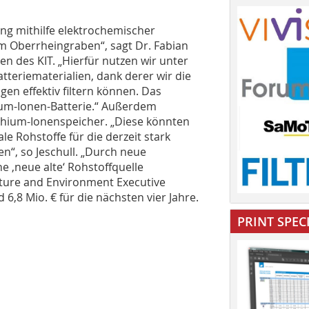
ng mithilfe elektrochemischer
 Oberrheingraben“, sagt Dr. Fabian
en des KIT. „Hierfür nutzen wir unter
teriematerialien, dank derer wir die
gen effektiv filtern können. Das
ium-Ionen-Batterie.“ Außerdem
thium-Ionenspeicher. „Diese könnten
le Rohstoffe für die derzeit stark
“, so Jeschull. „Durch neue
ne ‚neue alte‘ Rohstoffquelle
cture and Environment Executive
6,8 Mio. € für die nächsten vier Jahre.
PRINT SPEC