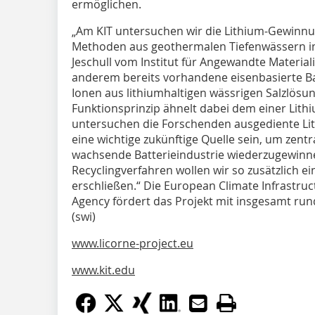
ermöglichen.
„Am KIT untersuchen wir die Lithium-Gewinnu
Methoden aus geothermalen Tiefenwässern im
Jeschull vom Institut für Angewandte Materiali
anderem bereits vorhandene eisenbasierte Bat
Ionen aus lithiumhaltigen wässrigen Salzlösun
Funktionsprinzip ähnelt dabei dem einer Lith
untersuchen die Forschenden ausgediente Li
eine wichtige zukünftige Quelle sein, um zentra
wachsende Batterieindustrie wiederzugewinnen
Recyclingverfahren wollen wir so zusätzlich ei
erschließen.“ Die European Climate Infrastru
Agency fördert das Projekt mit insgesamt rund 
(swi)
www.licorne-project.eu
www.kit.edu