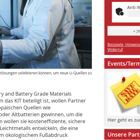
Anti-R
» J
Beispiele, Hinweis
Widerruf
Events/Ter
lzlösungen selektieren können, um neue Li-Quellen zu
ry and Battery Grade Materials
as KIT beteiligt ist, wollen Partner
opäischen Quellen wie
der Altbatterien gewinnen, um die
Hier geht es z
wollen sie kosteneffiziente, sichere
eichtmetalls entwickeln, die eine
Unsere Part
gem ökologischem Fußabdruck