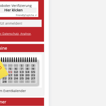
oboter-Verifizierung
Hier klicken
Friendly
Captcha ⇗
etzt anmelden!
e: Datenschutz, Analyse,
mine
um Eventkalender
ner