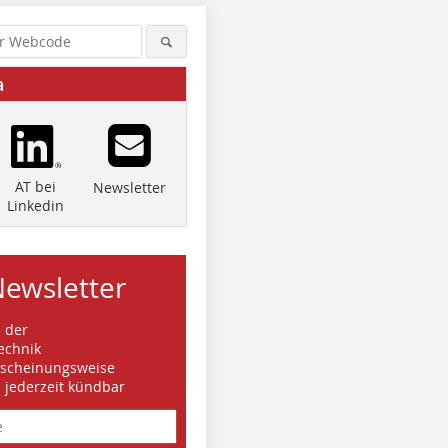
a
AT bei
Newsletter
Linkedin
Newsletter
s der
echnik
rscheinungsweise
d jederzeit kündbar