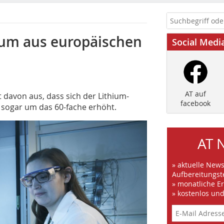
ium aus europäischen
Social Medi
AT auf
davon aus, dass sich der Lithium-
facebook
 sogar um das 60-fache erhöht.
AT 
» aktuelle New
Aufbereitungst
» monatliche E
» kostenlos un