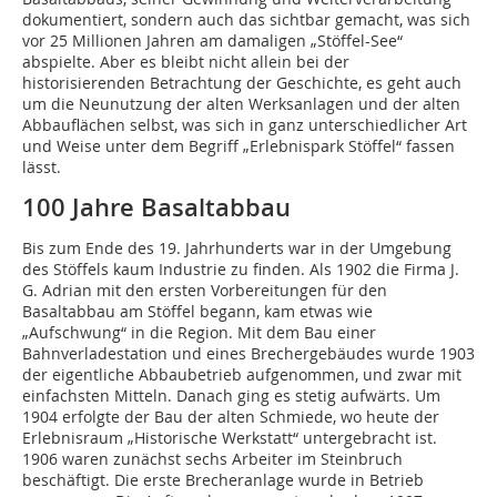
dokumentiert, sondern auch das sichtbar gemacht, was sich
vor 25 Millionen Jahren am damaligen „Stöffel-See“
abspielte. Aber es bleibt nicht allein bei der
historisierenden Betrachtung der Geschichte, es geht auch
um die Neunutzung der alten Werksanlagen und der alten
Abbauflächen selbst, was sich in ganz unterschiedlicher Art
und Weise unter dem Begriff „Erlebnispark Stöffel“ fassen
lässt.
100 Jahre Basaltabbau
Bis zum Ende des 19. Jahrhunderts war in der Umgebung
des Stöffels kaum Industrie zu finden. Als 1902 die Firma J.
G. Adrian mit den ersten Vorbereitungen für den
Basaltabbau am Stöffel begann, kam etwas wie
„Aufschwung“ in die Region. Mit dem Bau einer
Bahnverladestation und eines Brechergebäudes wurde 1903
der eigentliche Abbaubetrieb aufgenommen, und zwar mit
einfachsten Mitteln. Danach ging es stetig aufwärts. Um
1904 erfolgte der Bau der alten Schmiede, wo heute der
Erlebnisraum „Historische Werkstatt“ untergebracht ist.
1906 waren zunächst sechs Arbeiter im Steinbruch
beschäftigt. Die erste Brecheranlage wurde in Betrieb