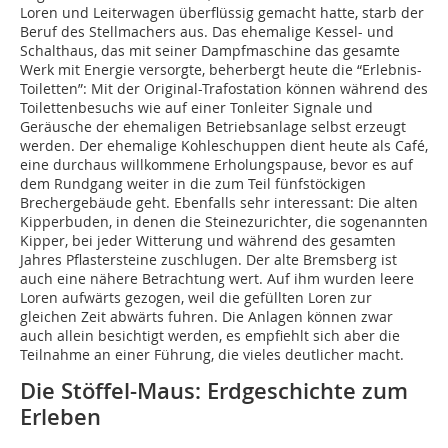
Loren und Leiterwagen überflüssig gemacht hatte, starb der
Beruf des Stellmachers aus. Das ehemalige Kessel- und
Schalthaus, das mit seiner Dampfmaschine das gesamte
Werk mit Energie versorgte, beherbergt heute die “Erlebnis-
Toiletten”: Mit der Original-Trafostation können während des
Toilettenbesuchs wie auf einer Tonleiter Signale und
Geräusche der ehemaligen Betriebsanlage selbst erzeugt
werden. Der ehemalige Kohleschuppen dient heute als Café,
eine durchaus willkommene Erholungspause, bevor es auf
dem Rundgang weiter in die zum Teil fünfstöckigen
Brechergebäude geht. Ebenfalls sehr interessant: Die alten
Kipperbuden, in denen die Steinezurichter, die sogenannten
Kipper, bei jeder Witterung und während des gesamten
Jahres Pflastersteine zuschlugen. Der alte Bremsberg ist
auch eine nähere Betrachtung wert. Auf ihm wurden leere
Loren aufwärts gezogen, weil die gefüllten Loren zur
gleichen Zeit abwärts fuhren. Die Anlagen können zwar
auch allein besichtigt werden, es empfiehlt sich aber die
Teilnahme an einer Führung, die vieles deutlicher macht.
Die Stöffel-Maus: Erdgeschichte zum
Erleben