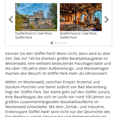
Quelle/Source: Uwe Rose,
Quelle/Source: Uwe Rose,
Quelle/S
Stöffel-Park
Stöffel-Park
Stöffel-
Kennen Sie den Stöffel-Park? Wenn nicht, dann wird es aber
Zeit. Das mit 140 ha ehemals größte Basaltabbaugebiet im
Westerwald, eine weltweit bedeutende Fossillagerstätte und
die über 100 Jahre alten Aufbereitungs- und Werksanlagen
machen den Besuch im Stöffel-Park mehr als lohnenswert.
M
i
tten im Westerwald, zwischen Enspel, Nistertal und
Stockum-Püschen und damit südlich von Bad Marienberg
liegt der Stöffel-Park. Der Name geht auf den Stöffel zurück,
eine Basaltkuppe, die sich im Laufe von rund 100 Jahren zur
größten zusammenhängenden Basaltabbaufläche im
Westerwald entwickelte. Mit dem „Tertiär- und Industrie-
Erlebnispark Stöffel-Park“ wird nicht nur die Geschichte des
Basaltabbaus, seiner Gewinnung und Weiterverarbeitung