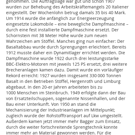
genommen. Die Auftragslage war gut und schon 1907
wurden zur Behebung des Arbeitskräftemangels 20 Italiener
eingestellt. Der Wochenlohn betrug damals 35 bis 40 Mark.
Um 1914 wurde die anfänglich zur Energieerzeugung
eingesetzte Lokomobile – eine bewegliche Dampfmaschine –
durch eine fest installierte Dampfmaschine ersetzt. Der
Schornstein mit 38 Meter Höhe wurde zum neuen
Wahrzeichen am Stöffel. Manches ging nun einfacher: Der
Basaltabbau wurde durch Sprengungen erleichtert. Bereits
1912 musste daher ein Dynamitlager errichtet werden. Die
Dampfmaschine wurde 1922 durch drei leistungsstarke
BBC-Elektro-Motoren mit jeweils 125 PS ersetzt, drei weitere
Brecheranlagen kamen dazu. Damit wurde ein vorläufiger
Rekord erreicht: 1927 wurden insgesamt 330 000 Tonnen
Basalt in den Betrieben Stöffel, Hergenroth und Limburg
abgebaut. In den 20-er Jahren arbeiteten bis zu
1000 Menschen im Steinbruch. 1949 erfolgte dann der Bau
von Ersatzteilschuppen, sogenannte Nissenhallen, und der
Bau einer Unterkunft. Von 1950 an stand die
Mechanisierung der Industrieanlagen im Mittelpunkt;
zugleich wurde der Rohstofftransport auf Lkw umgestellt.
Außerdem kamen jetzt immer mehr Bagger zum Einsatz,
durch die weiter fortschreitende Sprengtechnik konnte
immer mehr an Material gewonnen werden. Für die