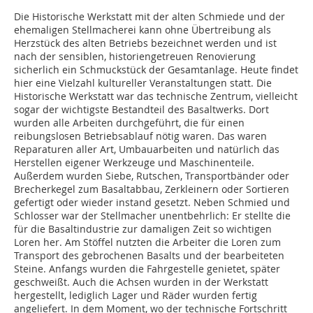
Die Historische Werkstatt mit der alten Schmiede und der
ehemaligen Stellmacherei kann ohne Übertreibung als
Herzstück des alten Betriebs bezeichnet werden und ist
nach der sensiblen, historiengetreuen Renovierung
sicherlich ein Schmuckstück der Gesamtanlage. Heute findet
hier eine Vielzahl kultureller Veranstaltungen statt. Die
Historische Werkstatt war das technische Zentrum, vielleicht
sogar der wichtigste Bestandteil des Basaltwerks. Dort
wurden alle Arbeiten durchgeführt, die für einen
reibungslosen Betriebsablauf nötig waren. Das waren
Reparaturen aller Art, Umbauarbeiten und natürlich das
Herstellen eigener Werkzeuge und Maschinenteile.
Außerdem wurden Siebe, Rutschen, Transportbänder oder
Brecherkegel zum Basaltabbau, Zerkleinern oder Sortieren
gefertigt oder wieder instand gesetzt. Neben Schmied und
Schlosser war der Stellmacher unentbehrlich: Er stellte die
für die Basaltindustrie zur damaligen Zeit so wichtigen
Loren her. Am Stöffel nutzten die Arbeiter die Loren zum
Transport des gebrochenen Basalts und der bearbeiteten
Steine. Anfangs wurden die Fahrgestelle genietet, später
geschweißt. Auch die Achsen wurden in der Werkstatt
hergestellt, lediglich Lager und Räder wurden fertig
angeliefert. In dem Moment, wo der technische Fortschritt