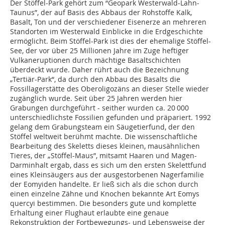
Der Stöffel-Park gehört zum “Geopark Westerwald-Lahn-
Taunus”, der auf Basis des Abbaus der Rohstoffe Kalk,
Basalt, Ton und der verschiedener Eisenerze an mehreren
Standorten im Westerwald Einblicke in die Erdgeschichte
ermöglicht. Beim Stöffel-Park ist dies der ehemalige Stöffel-
See, der vor über 25 Millionen Jahre im Zuge heftiger
Vulkaneruptionen durch mächtige Basaltschichten
überdeckt wurde. Daher rührt auch die Bezeichnung
„Tertiär-Park“, da durch den Abbau des Basalts die
Fossillagerstätte des Oberoligozäns an dieser Stelle wieder
zugänglich wurde. Seit über 25 Jahren werden hier
Grabungen durchgeführt - seither wurden ca. 20 000
unterschiedlichste Fossilien gefunden und präpariert. 1992
gelang dem Grabungsteam ein Säugetierfund, der den
Stöffel weltweit berühmt machte. Die wissenschaftliche
Bearbeitung des Skeletts dieses kleinen, mausähnlichen
Tieres, der „Stöffel-Maus”, mitsamt Haaren und Magen-
Darminhalt ergab, dass es sich um den ersten Skelettfund
eines Kleinsäugers aus der ausgestorbenen Nagerfamilie
der Eomyiden handelte. Er ließ sich als die schon durch
einen einzelne Zähne und Knochen bekannte Art Eomys
quercyi bestimmen. Die besonders gute und komplette
Erhaltung einer Flughaut erlaubte eine genaue
Rekonstruktion der Fortbewegungs- und Lebensweise der