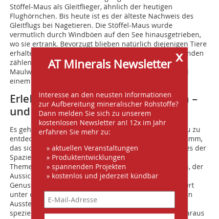
Stöffel-Maus als Gleitflieger, ähnlich der heutigen
Flughörnchen. Bis heute ist es der älteste Nachweis des
Gleitflugs bei Nagetieren. Die Stöffel-Maus wurde
vermutlich durch Windböen auf den See hinausgetrieben,
wo sie ertrank. Bevorzugt blieben natürlich diejenigen Tiere
x
erhalten, die im See selbst lebten. Zu den seltenen Funden
AT Minerals Newsletter
zählen daher Reste von landlebenden Tieren wie
Maulwürfen oder Kormoranen und Hühnervögeln und
einem Hasen.
Interesse an den neusten Informationen
Erlebnispark: Altes neu entdecken –
zur Aufbereitung mineralischer Rohstoffe?
und offen für Neues
Dann melden Sie sich zu unserem
kostenlosen Newsletter an! 12x im Jahr
Es geht im Stöffel-Park aber nicht nur darum, altes neu zu
erfahren Sie mehr zu:
entdecken, ganz im Gegenteil: Es ist ein ganzes Programm,
» aktuellen Veranstaltungen
das sich hinter dem Stichwort „Erlebnis“ verbirgt. Ob es der
» Produktentwicklungen
Spaziergang im Steinbruch unter verschiedenen
» spannenden Projekten
Themenschwerpunkten, der Steinbrucherlebnisgarten, der
» kostenlos und jederzeit kündbar
Aussichtsturm oder das Regionalprojekt „Kräuterwind
Genussreich Westerwald“ ist, der Besucher kann vor Ort
unter einer Vielzahl an Angeboten wählen. Dazu zählen
Ausstellungen oder Musikveranstaltungen ebenso wie
spezielle Angebote der regionalen Küche. Dass sich daraus